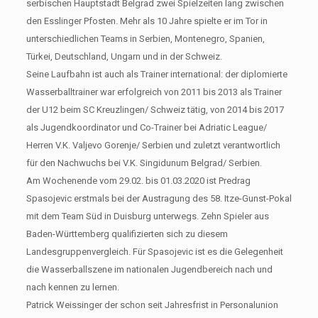
serbischen Hauptstadt Belgrad zwei Spielzeiten lang zwischen
den Esslinger Pfosten. Mehr als 10 Jahre spielte er im Tor in
unterschiedlichen Teams in Serbien, Montenegro, Spanien,
Türkei, Deutschland, Ungarn und in der Schweiz.
Seine Laufbahn ist auch als Trainer international: der diplomierte
Wasserballtrainer war erfolgreich von 2011 bis 2013 als Trainer
der U12 beim SC Kreuzlingen/ Schweiz tätig, von 2014 bis 2017
als Jugendkoordinator und Co-Trainer bei Adriatic League/
Herren V.K. Valjevo Gorenje/ Serbien und zuletzt verantwortlich
für den Nachwuchs bei V.K. Singidunum Belgrad/ Serbien.
Am Wochenende vom 29.02. bis 01.03.2020 ist Predrag
Spasojevic erstmals bei der Austragung des 58. Itze-Gunst-Pokal
mit dem Team Süd in Duisburg unterwegs. Zehn Spieler aus
Baden-Württemberg qualifizierten sich zu diesem
Landesgruppenvergleich. Für Spasojevic ist es die Gelegenheit
die Wasserballszene im nationalen Jugendbereich nach und
nach kennen zu lernen.
Patrick Weissinger der schon seit Jahresfrist in Personalunion