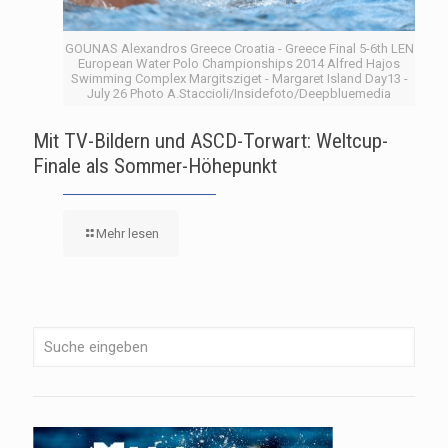
GOUNAS Alexandros Greece Croatia - Greece Final 5-6th LEN
European Water Polo Championships 2014 Alfred Hajos
Swimming Complex Margitsziget - Margaret Island Day13 -
July 26 Photo A.Staccioli/Insidefoto/Deepbluemedia
Mit TV-Bildern und ASCD-Torwart: Weltcup-
Finale als Sommer-Höhepunkt
Mehr lesen