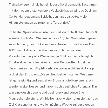
Trainerkollegen: „Inaki hat ein klasse Spiel gemacht. Zusammen
mit dem ebenso starken Luka Vuckovic haben wir das Duell am
Center klar gewonnen. Beide haben hart gearbeitet, viele
Hinausstellungen gezogen und Tore erzielt.“
Im letzten Spielviertel wurde das Duell dann deutlicher. Der SV 05
erzielte durch Marc Weinmann das 7:10, den Gastgebern gelang
es nicht mehr, den Rückstand entscheidend zu verkürzen. Das
9:12 durch Urkiaga drei Minuten vor Schluss war die
Vorentscheidung, ehe Weiden in der Schlussminute lediglich
Ergebniskosmetik betreiben konnte. Den großen Jubel der
Unterfranken nach Abpfiff verhinderte das nicht. Inaki Urkiaga
ordnet den Erfolg ein: „Dieser Sieg bei heimstarken Weidenern
ist ganz wichtig und sendet ein Signal an die Konkurrenz. Wir
werden weiter besser und haben noch deutliches Potenzial. Das
war eine geschlossene und beeindruckend souveräne
Mannschaftsleistung. Wir bleiben aber weiter fokussiert auf das
Ziel Klassenerhalt und wollen nächste Woche zuhause gegen