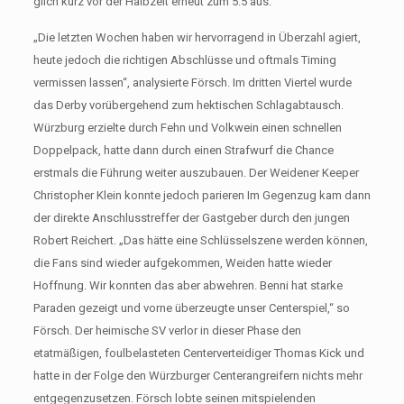
glich kurz vor der Halbzeit erneut zum 5:5 aus.
„Die letzten Wochen haben wir hervorragend in Überzahl agiert,
heute jedoch die richtigen Abschlüsse und oftmals Timing
vermissen lassen“, analysierte Försch. Im dritten Viertel wurde
das Derby vorübergehend zum hektischen Schlagabtausch.
Würzburg erzielte durch Fehn und Volkwein einen schnellen
Doppelpack, hatte dann durch einen Strafwurf die Chance
erstmals die Führung weiter auszubauen. Der Weidener Keeper
Christopher Klein konnte jedoch parieren Im Gegenzug kam dann
der direkte Anschlusstreffer der Gastgeber durch den jungen
Robert Reichert. „Das hätte eine Schlüsselszene werden können,
die Fans sind wieder aufgekommen, Weiden hatte wieder
Hoffnung. Wir konnten das aber abwehren. Benni hat starke
Paraden gezeigt und vorne überzeugte unser Centerspiel,“ so
Försch. Der heimische SV verlor in dieser Phase den
etatmäßigen, foulbelasteten Centerverteidiger Thomas Kick und
hatte in der Folge den Würzburger Centerangreifern nichts mehr
entgegenzusetzen. Försch lobte seinen mitspielenden