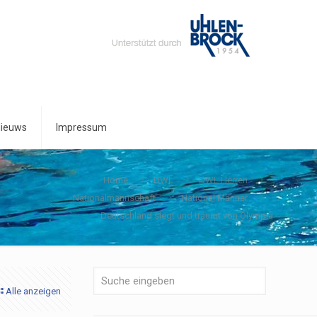
ieuws
Impressum
Home
DWL
DWL Herren
Nationalmannschaft
National Männer
Deutschland siegt und träumt von Olympia
Alle anzeigen