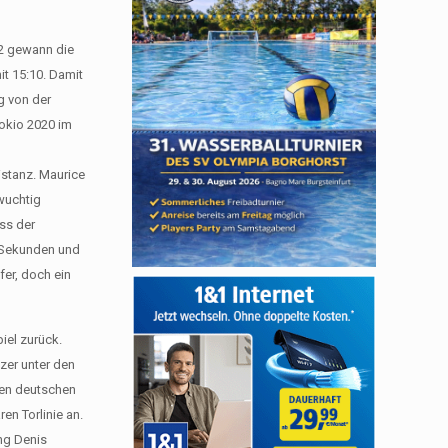
12 gewann die
t 15:10. Damit
g von der
Tokio 2020 im
istanz. Maurice
wuchtig
ss der
9 Sekunden und
er, doch ein
iel zurück.
zer unter den
den deutschen
en Torlinie an.
ng Denis