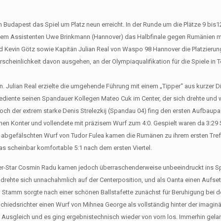
 Budapest das Spiel um Platz neun erreicht. In der Runde um die Plätze 9 bis
m Assistenten Uwe Brinkmann (Hannover) das Halbfinale gegen Rumänien mi
d Kevin Götz sowie Kapitän Julian Real von Waspo 98 Hannover die Platzierun
scheinlichkeit davon ausgehen, an der Olympiaqualifikation für die Spiele in 
in. Julian Real erzielte die umgehende Führung mit einem „Tipper“ aus kurzer D
ediente seinen Spandauer Kollegen Mateo Cuk im Center, der sich drehte und 
ch der extrem starke Denis Strelezkij (Spandau 04) fing den ersten Aufbaupa
en Konter und vollendete mit präzisem Wurf zum 4:0. Gespielt waren da 3:2
abgefälschten Wurf von Tudor Fulea kamen die Rumänen zu ihrem ersten Treff
as scheinbar komfortable 5:1 nach dem ersten Viertel.
ter-Star Cosmin Radu kamen jedoch überraschenderweise unbeeindruckt ins Sp
drehte sich unnachahmlich auf der Centerposition, und als Oanta einen Aufset
o Stamm sorgte nach einer schönen Ballstafette zunächst für Beruhigung bei 
hiedsrichter einen Wurf von Mihnea George als vollständig hinter der imaginär
m Ausgleich und es ging ergebnistechnisch wieder von vorn los. Immerhin gela