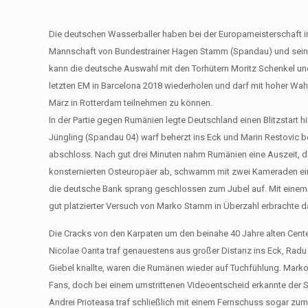
Die deutschen Wasserballer haben bei der Europameisterschaft in
Mannschaft von Bundestrainer Hagen Stamm (Spandau) und seine
kann die deutsche Auswahl mit den Torhütern Moritz Schenkel un
letzten EM in Barcelona 2018 wiederholen und darf mit hoher Wahr
März in Rotterdam teilnehmen zu können.
In der Partie gegen Rumänien legte Deutschland einen Blitzstart h
Jüngling (Spandau 04) warf beherzt ins Eck und Marin Restovic b
abschloss. Nach gut drei Minuten nahm Rumänien eine Auszeit, do
konsternierten Osteuropäer ab, schwamm mit zwei Kameraden ein
die deutsche Bank sprang geschlossen zum Jubel auf. Mit einem 
gut platzierter Versuch von Marko Stamm in Überzahl erbrachte d
Die Cracks von den Karpaten um den beinahe 40 Jahre alten Cen
Nicolae Oanta traf genauestens aus großer Distanz ins Eck, Radu 
Giebel knallte, waren die Rumänen wieder auf Tuchfühlung. Mark
Fans, doch bei einem umstrittenen Videoentscheid erkannte der Sc
Andrei Prioteasa traf schließlich mit einem Fernschuss sogar zu