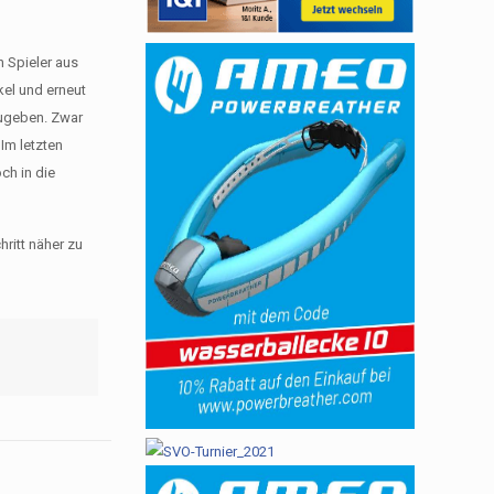
n Spieler aus
kel und erneut
zugeben. Zwar
Im letzten
ch in die
ritt näher zu