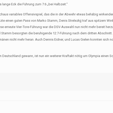
 lange Eck die Führung zum 7:6 „bei Halbzeit.“
rchaus variables Offensivspiel, das die in der Abwehr etwas behäbig wirkende
tzte einen guten Pass von Marko Stamm, Denis Strelezkjj traf aus spitzem Win
iese erneute Vier-Tore-Führung war die DSV-Auswahl nun nicht mehr bereit her
d Stamm besorgten die beruhigende 12:7-Führung nach dem dritten Abschnitt. 
umänen nicht mehr heran. Auch Dennis Eidner, und Lucas Gielen konnten sich no
Deutschland gewann, ist nun ein weiterer Kraftakt nötig um Olympia einen Sch