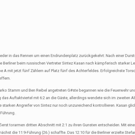
der in das Rennen um einen Endrundenplatz zurückgekehrt: Nach einer Durst
 Berliner beim russischen Vertreter Sintez Kasan nach kämpferisch starker Le
pe A mit jetzt fünf Zählern auf Platz fünf des Achterfeldes. Erfolgreichste Tors
effern.
Marko Stamm und Ben Reibel angetreten G#ste begannen wie die Feuerwehr un
das Auftaktviertel mit 6:2 an die Gäste, allerdings wendete sich im zweiten Ab
starken Angreifer von Sintez nur noch unzureichend kontrollieren. Kasan glich
 Führung.
erst torarmen dritten Abschnitt mit 2:1 zu ihren Gunsten entscheiden. Mit eine
ächst die 11:9-Führung (26.) schaffte. Das 12:10 für die Berliner erzielte Stefa