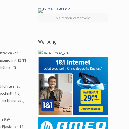
Malmsten Waterpolo
Werbung
strecke von
istung mit 12:11
chützen für
d führten nach
schnitt (1:6)
 nicht nur aus,
m 9:9-
n Pjesivac 4:14