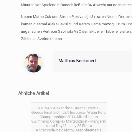
Minuten vor Spielende. Danach ließ die 04-Abwehr nur noch einen
Neben Mateo Cuk und Stefan Pjesivac (je 3) trafen Nicola Dedovic
kamen diesmal Aleks Sekulic und Kerem Gemalmazoglu zum Einsat
ungarischen Vertreter Szolnoki VSC den aktuellen Tabellenvierten.
Zähler an Szolnok heran.
Matthias Beckonert
Ähnliche Artikel
GOUNAS Alexandros Greece Croatia -
Greece Final 5-6th LEN European Water Polo
Championships 2014 Alfred Hajos
Swimming Complex Margitsziget - Margaret
Island Day13 - July 26 Photo
A.Staccioli/Insidefoto/Deepbluemedia