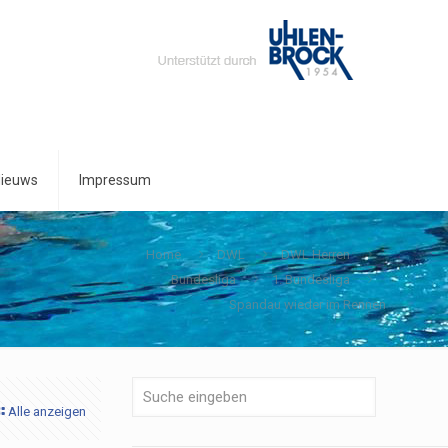
ieuws
Impressum
Home
DWL
DWL Herren
Bundesliga
1. Bundesliga
Spandau wieder im Rennen
Alle anzeigen