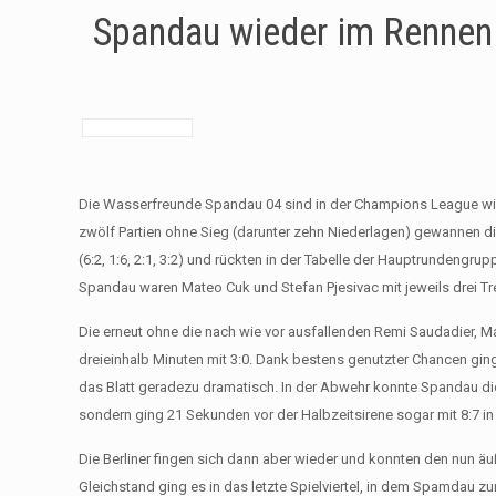
Spandau wieder im Rennen
Die Wasserfreunde Spandau 04 sind in der Champions League wie
zwölf Partien ohne Sieg (darunter zehn Niederlagen) gewannen die
(6:2, 1:6, 2:1, 3:2) und rückten in der Tabelle der Hauptrundengrup
Spandau waren Mateo Cuk und Stefan Pjesivac mit jeweils drei Tr
Die erneut ohne die nach wie vor ausfallenden Remi Saudadier, 
dreieinhalb Minuten mit 3:0. Dank bestens genutzter Chancen ging 
das Blatt geradezu dramatisch. In der Abwehr konnte Spandau die 
sondern ging 21 Sekunden vor der Halbzeitsirene sogar mit 8:7 in
Die Berliner fingen sich dann aber wieder und konnten den nun äuß
Gleichstand ging es in das letzte Spielviertel, in dem Spamdau zun