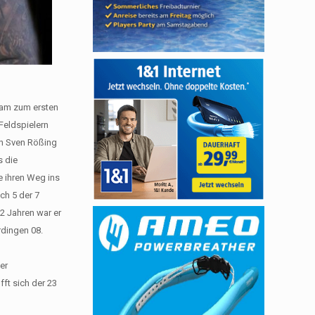
eam zum ersten
Feldspielern
on Sven Rößing
s die
e ihren Weg ins
ch 5 der 7
 2 Jahren war er
rdingen 08.
er
fft sich der 23