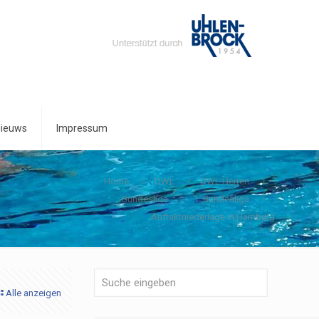
ieuws
Impressum
Home
DWL
DWL Herren
Bundesliga
1. Bundesliga
Auftaktniederlage in Hamburg
Alle anzeigen