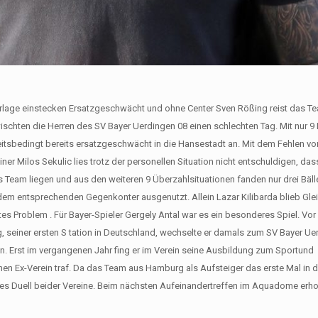
rlage einstecken Ersatzgeschwächt und ohne Center Sven Rößing reist das T
wischten die Herren des SV Bayer Uerdingen 08 einen schlechten Tag. Mit nur 9 
heitsbedingt bereits ersatzgeschwächt in die Hansestadt an. Mit dem Fehlen v
er Milos Sekulic lies trotz der personellen Situation nicht entschuldigen, das
 Team liegen und aus den weiteren 9 Überzahlsituationen fanden nur drei Bäll
em entsprechenden Gegenkonter ausgenutzt. Allein Lazar Kilibarda blieb Glei
es Problem . Für Bayer-Spieler Gergely Antal war es ein besonderes Spiel. Vor
einer ersten S tation in Deutschland, wechselte er damals zum SV Bayer Ue
 an. Erst im vergangenen Jahr fing er im Verein seine Ausbildung zum Sportund
inen Ex-Verein traf. Da das Team aus Hamburg als Aufsteiger das erste Mal in d
ektes Duell beider Vereine. Beim nächsten Aufeinandertreffen im Aquadome erho