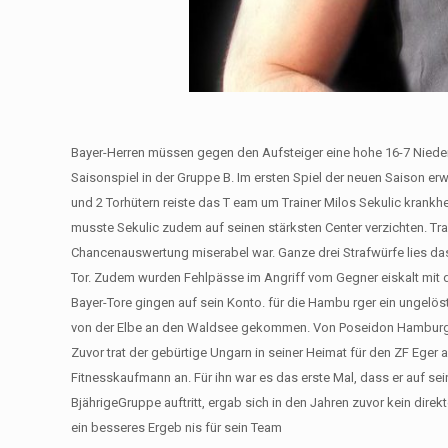
Bayer-Herren müssen gegen den Aufsteiger eine hohe 16-7 Niede
Saisonspiel in der Gruppe B. Im ersten Spiel der neuen Saison er
und 2 Torhütern reiste das T eam um Trainer Milos Sekulic krank
musste Sekulic zudem auf seinen stärksten Center verzichten. Train
Chancenauswertung miserabel war. Ganze drei Strafwürfe lies das
Tor. Zudem wurden Fehlpässe im Angriff vom Gegner eiskalt mit d
Bayer-Tore gingen auf sein Konto. für die Hambu rger ein ungelöst
von der Elbe an den Waldsee gekommen. Von Poseidon Hamburg, s
Zuvor trat der gebürtige Ungarn in seiner Heimat für den ZF Eger
Fitnesskaufmann an. Für ihn war es das erste Mal, dass er auf se
BjährigeGruppe auftritt, ergab sich in den Jahren zuvor kein dir
ein besseres Ergeb nis für sein Team