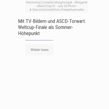
Swimming Complex Margitsziget - Margaret
Island Day13 - July 26 Photo
A.Staccioli/Insidefoto/Deepbluemedia
Mit TV-Bildern und ASCD-Torwart:
Weltcup-Finale als Sommer-
Höhepunkt
Mehr lesen