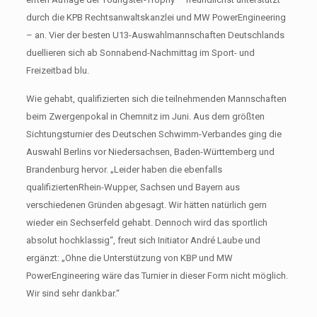
durch die KPB Rechtsanwaltskanzlei und MW PowerEngineering
– an. Vier der besten U13-Auswahlmannschaften Deutschlands
duellieren sich ab Sonnabend-Nachmittag im Sport- und
Freizeitbad blu.
Wie gehabt, qualifizierten sich die teilnehmenden Mannschaften
beim Zwergenpokal in Chemnitz im Juni. Aus dem größten
Sichtungsturnier des Deutschen Schwimm-Verbandes ging die
Auswahl Berlins vor Niedersachsen, Baden-Württemberg und
Brandenburg hervor. „Leider haben die ebenfalls
qualifiziertenRhein-Wupper, Sachsen und Bayern aus
verschiedenen Gründen abgesagt. Wir hätten natürlich gern
wieder ein Sechserfeld gehabt. Dennoch wird das sportlich
absolut hochklassig“, freut sich Initiator André Laube und
ergänzt: „Ohne die Unterstützung von KBP und MW
PowerEngineering wäre das Turnier in dieser Form nicht möglich.
Wir sind sehr dankbar.“