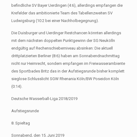
befindliche SV Bayer Uerdingen (4:6), allerdings empfangen die
Krefelder das ambitionierte Team des Tabellenzweiten SV
Ludwigsburg (10:2 bei einer Nachholbegegnung).
Die Duisburger und Uerdinger Restchancen könnten allerdings
mit dem nächsten doppelten Punktgewinn der SG Neukölln
endgültig auf Rechenschieberniveau absinken: Die aktuell
drittplatzierten Berliner (8:6) haben am Sonnabendnachmittag
nicht nur Heimrecht, sondern empfangen im Freiwasserambiente
des Sportbades Britz das in der Aufstiegsrunde bisher komplett
sieglose Schlusslicht SGW Rhenania Köln/BW Poseidon Köln
(0:14).
Deutsche Wasserball-Liga 2018/2019
Aufstiegsrunde
8. Spieltag
Sonnabend, den 15. Juni 2019