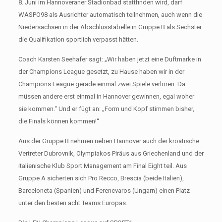
8. Juni im Hannoveraner Stadionbad stattfinden wird, darf
WASPO98 als Ausrichter automatisch teilnehmen, auch wenn die
Niedersachsen in der Abschlusstabelle in Gruppe B als Sechster
die Qualifikation sportlich verpasst hätten.
Coach Karsten Seehafer sagt: „Wir haben jetzt eine Duftmarke in
der Champions League gesetzt, zu Hause haben wir in der
Champions League gerade einmal zwei Spiele verloren. Da
müssen andere erst einmal in Hannover gewinnen, egal woher
sie kommen.“ Und er fügt an: „Form und Kopf stimmen bisher,
die Finals können kommen!“
Aus der Gruppe B nehmen neben Hannover auch der kroatische
Vertreter Dubrovnik, Olympiakos Piräus aus Griechenland und der
italienische Klub Sport Management am Final Eight teil. Aus
Gruppe A sicherten sich Pro Recco, Brescia (beide Italien),
Barceloneta (Spanien) und Ferencvaros (Ungarn) einen Platz
unter den besten acht Teams Europas.