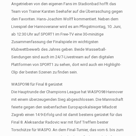
Angetrieben von den eigenen Fans im Stadionbad hofft das
Team von Trainer Karsten Seehafer auf die Überraschung gegen
den Favoriten. Hans-Joachim Wolff kommentiert. Neben dem
Livespiel der Hannoveraner wird es am Pfingstmontag, 10. Juni,
ab 12:30 Uhr auf SPORT1 im Free-TV eine 30-minütige
Zusammenfassung der Finalspiele im wichtigsten
Klubwettbewerb des Jahres geben. Beide Wasserball-
Sendungen sind auch im 24/7-Livestream auf den digitalen
Plattformen von SPORT1 zu sehen, dort wird auch ein Highlight-
Clip der besten Szenen zu finden sein.
WASPO98 für Final 8 gerüstet
Die Hauptrunde der Champions League hat WASPO98 Hannover
mit einem überzeugenden Sieg abgeschlossen. Die Mannschaft
feierte gegen den siebenfachen Europapokalsieger Mladost
Zagreb einen 14:9-Erfolg und ist damit bestens gerüstet für das
Final 8. Aleksandar Radovic war mit fünf Treffern bester
Torschütze für WASPO. An dem Final-Turnier, das vom 6. bis zum