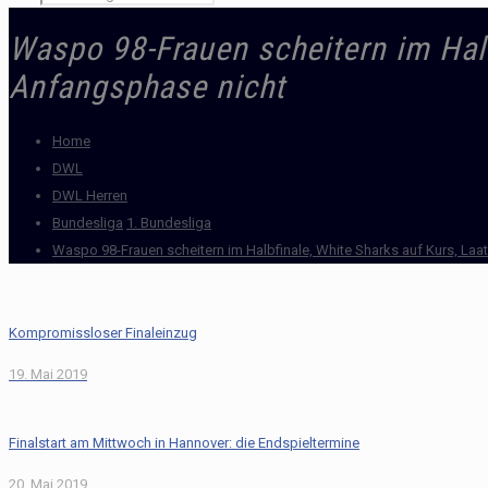
Waspo 98-Frauen scheitern im Halb
Anfangsphase nicht
Home
DWL
DWL Herren
Bundesliga
1. Bundesliga
Waspo 98-Frauen scheitern im Halbfinale, White Sharks auf Kurs, Laa
Kompromissloser Finaleinzug
19. Mai 2019
Finalstart am Mittwoch in Hannover: die Endspieltermine
20. Mai 2019