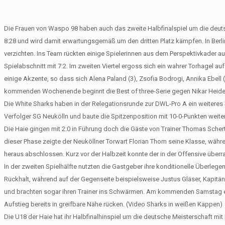
Die Frauen von Waspo 98 haben auch das zweite Halbfinalspiel um die deuts
8:28 und wird damit erwartungsgemäß um den dritten Platz kämpfen. In Ber
verzichten. Ins Team rückten einige Spielerinnen aus dem Perspektivkader au
Spielabschnitt mit 7:2. Im zweiten Viertel ergoss sich ein wahrer Torhagel a
einige Akzente, so dass sich Alena Paland (3), Zsofia Bodrogi, Annika Ebell 
kommenden Wochenende beginnt die Best of three-Serie gegen Nikar Heide
Die White Sharks haben in der Relegationsrunde zur DWL-Pro A ein weiteres
Verfolger SG Neukölln und baute die Spitzenposition mit 10-0-Punkten wei
Die Haie gingen mit 2:0 in Führung doch die Gäste von Trainer Thomas Schertw
dieser Phase zeigte der Neuköllner Torwart Florian Thom seine Klasse, währe
heraus abschlossen. Kurz vor der Halbzeit konnte der in der Offensive übe
In der zweiten Spielhälfte nutzten die Gastgeber ihre konditionelle Überle
Rückhalt, während auf der Gegenseite beispielsweise Justus Gläser, Kapitän 
und brachten sogar ihren Trainer ins Schwärmen. Am kommenden Samstag em
Aufstieg bereits in greifbare Nähe rücken. (Video Sharks in weißen Kappen)
Die U18 der Haie hat ihr Halbfinalhinspiel um die deutsche Meisterschaft mi