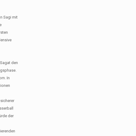
n Sagi mit
e
rsten
fensive
 Sagat den
ngsphase.
rn. In
tionen
sicherer
sserball
ürde der
tierenden