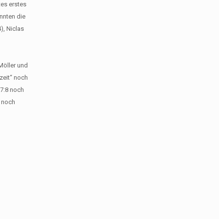
tes erstes
onnten die
), Niclas
Möller und
zeit“ noch
 7:8 noch
e noch