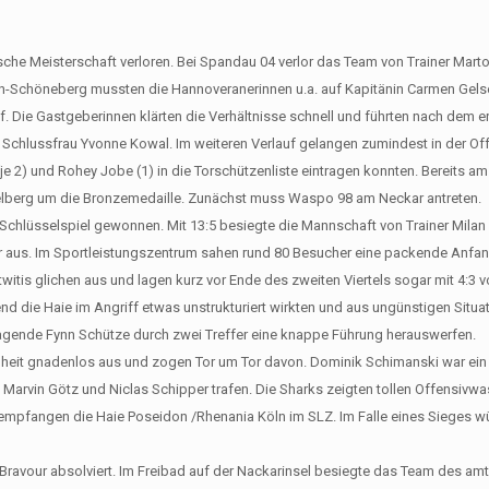
che Meisterschaft verloren. Bei Spandau 04 verlor das Team von Trainer Marto
lin-Schöneberg mussten die Hannoveranerinnen u.a. auf Kapitänin Carmen Gels
f. Die Gastgeberinnen klärten die Verhältnisse schnell und führten nach dem e
uf Schlussfrau Yvonne Kowal. Im weiteren Verlauf gelangen zumindest in der Of
(je 2) und Rohey Jobe (1) in die Torschützenliste eintragen konnten. Bereits am
lberg um die Bronzemedaille. Zunächst muss Waspo 98 am Neckar antreten.
 Schlüsselspiel gewonnen. Mit 13:5 besiegte die Mannschaft von Trainer Milan
ter aus. Im Sportleistungszentrum sahen rund 80 Besucher eine packende Anfa
itis glichen aus und lagen kurz vor Ende des zweiten Viertels sogar mit 4:3 vo
nd die Haie im Angriff etwas unstrukturiert wirkten und aus ungünstigen Situa
rragende Fynn Schütze durch zwei Treffer eine knappe Führung herauswerfen.
genheit gnadenlos aus und zogen Tor um Tor davon. Dominik Schimanski war ein 
Marvin Götz und Niclas Schipper trafen. Die Sharks zeigten tollen Offensivwa
pfangen die Haie Poseidon /Rhenania Köln im SLZ. Im Falle eines Sieges w
t Bravour absolviert. Im Freibad auf der Nackarinsel besiegte das Team des am