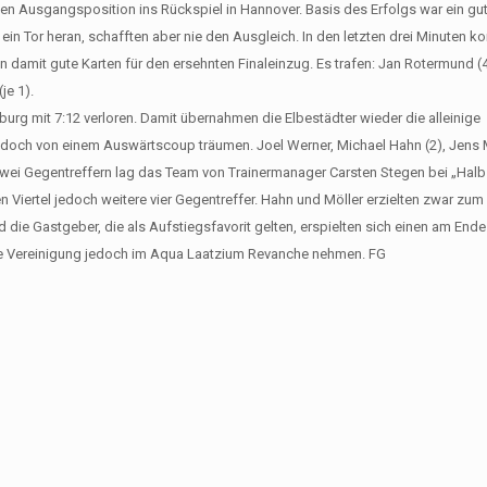
en Ausgangsposition ins Rückspiel in Hannover. Basis des Erfolgs war ein gu
ein Tor heran, schafften aber nie den Ausgleich. In den letzten drei Minuten k
damit gute Karten für den ersehnten Finaleinzug. Es trafen: Jan Rotermund (4
je 1).
urg mit 7:12 verloren. Damit übernahmen die Elbestädter wieder die alleinige
doch von einem Auswärtscoup träumen. Joel Werner, Michael Hahn (2), Jens 
h zwei Gegentreffern lag das Team von Trainermanager Carsten Stegen bei „Halb
 Viertel jedoch weitere vier Gegentreffer. Hahn und Möller erzielten zwar zum
die Gastgeber, die als Aufstiegsfavorit gelten, erspielten sich einen am End
e Vereinigung jedoch im Aqua Laatzium Revanche nehmen. FG