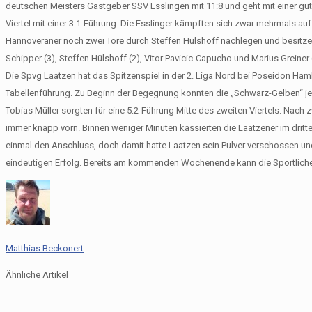
deutschen Meisters Gastgeber SSV Esslingen mit 11:8 und geht mit einer gut
Viertel mit einer 3:1-Führung. Die Esslinger kämpften sich zwar mehrmals auf 
Hannoveraner noch zwei Tore durch Steffen Hülshoff nachlegen und besitzen 
Schipper (3), Steffen Hülshoff (2), Vitor Pavicic-Capucho und Marius Greiner (
Die Spvg Laatzen hat das Spitzenspiel in der 2. Liga Nord bei Poseidon Hamb
Tabellenführung. Zu Beginn der Begegnung konnten die „Schwarz-Gelben“ je
Tobias Müller sorgten für eine 5:2-Führung Mitte des zweiten Viertels. Nac
immer knapp vorn. Binnen weniger Minuten kassierten die Laatzener im dritten
einmal den Anschluss, doch damit hatte Laatzen sein Pulver verschossen und 
eindeutigen Erfolg. Bereits am kommenden Wochenende kann die Sportlich
Matthias Beckonert
Ähnliche Artikel