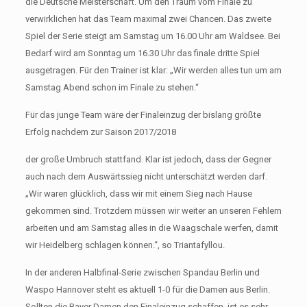
die Deutsche Meisterschaft. Um den Traum vom Finale zu
verwirklichen hat das Team maximal zwei Chancen. Das zweite
Spiel der Serie steigt am Samstag um 16.00 Uhr am Waldsee. Bei
Bedarf wird am Sonntag um 16.30 Uhr das finale dritte Spiel
ausgetragen. Für den Trainer ist klar: „Wir werden alles tun um am
Samstag Abend schon im Finale zu stehen.“
Für das junge Team wäre der Finaleinzug der bislang größte
Erfolg nachdem zur Saison 2017/2018
der große Umbruch stattfand. Klar ist jedoch, dass der Gegner
auch nach dem Auswärtssieg nicht unterschätzt werden darf.
„Wir waren glücklich, dass wir mit einem Sieg nach Hause
gekommen sind. Trotzdem müssen wir weiter an unseren Fehlern
arbeiten und am Samstag alles in die Waagschale werfen, damit
wir Heidelberg schlagen können.“, so Triantafyllou.
In der anderen Halbfinal-Serie zwischen Spandau Berlin und
Waspo Hannover steht es aktuell 1-0 für die Damen aus Berlin.
Sollten die Bayer Damen den Finaleinzug schaffen, ist es sehr