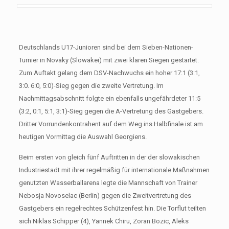
Deutschlands U17-Junioren sind bei dem Sieben-Nationen-
Turnier in Novaky (Slowakei) mit zwei klaren Siegen gestartet.
Zum Auftakt gelang dem DSV-Nachwuchs ein hoher 17:1 (3:1,
3:0. 6:0, 5:0)-Sieg gegen die zweite Vertretung. Im
Nachmittagsabschnitt folgte ein ebenfalls ungefährdeter 11:5
(3:2, 0:1, 5:1, 3:1)-Sieg gegen die A-Vertretung des Gastgebers.
Dritter Vorrundenkontrahent auf dem Weg ins Halbfinale ist am
heutigen Vormittag die Auswahl Georgiens.
Beim ersten von gleich fünf Auftritten in der der slowakischen
Industriestadt mit ihrer regelmäßig für internationale Maßnahmen
genutzten Wasserballarena legte die Mannschaft von Trainer
Nebosja Novoselac (Berlin) gegen die Zweitvertretung des
Gastgebers ein regelrechtes Schützenfest hin. Die Torflut teilten
sich Niklas Schipper (4), Yannek Chiru, Zoran Bozic, Aleks