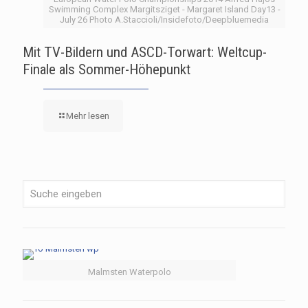
Swimming Complex Margitsziget - Margaret Island Day13 -
July 26 Photo A.Staccioli/Insidefoto/Deepbluemedia
Mit TV-Bildern und ASCD-Torwart: Weltcup-
Finale als Sommer-Höhepunkt
Mehr lesen
Malmsten Waterpolo