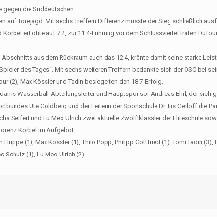
afe gegen die Süddeutschen.
 auf Torejagd. Mit sechs Treffern Differenz musste der Sieg schließlich ausf
d Korbel erhöhte auf 7:2, zur 11:4-Führung vor dem Schlussviertel trafen Dufour
ten Abschnitts aus dem Rückraum auch das 12:4, krönte damit seine starke Leis
„Spieler des Tages“. Mit sechs weiteren Treffern bedankte sich der OSC bei se
our (2), Max Kössler und Tadin besiegelten den 18:7-Erfolg.
sdams Wasserball-Abteilungsleiter und Hauptsponsor Andreas Ehrl, der sich
bundes Ute Goldberg und der Leiterin der Sportschule Dr. Iris Gerloff die Par
ha Seifert und Lu Meo Ulrich zwei aktuelle Zwölftklässler der Eliteschule sow
lorenz Korbel im Aufgebot.
ppe (1), Max Kössler (1), Thilo Popp, Philipp Gottfried (1), Tomi Tadin (3), 
s Schulz (1), Lu Meo Ulrich (2)