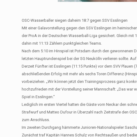
OSC-Wasserballer siegen daheim 18:7 gegen SSV Esslingen
Mit einer Galavorstellung gegen den SSV Esslingen im heimischen
der ProA in der Deutschen Wasserball-Liga gesichert. Gleich mit 18:
dahin mit 11:13 Zählern punktgleichen Teams.
Nach dem 5:10 im Hinspiel ist Potsdam durch den gewonnenen Dir
letzten Hauptrundenspiel bei der SG Neukölln verlieren sollte. Auf
Derzeit Fünfter ist Esslingen (11:15 Punkte) vor dem SVV Plauen 
abschließenden Erfolg mit mehr als sechs Toren Differenz (Hins
vorbeiziehen. „Wir können jetzt den Trainingsprozess ganz konkret 
hochzufrieden mit der Vorstellung seiner Mannschaft: „Das war w
Spiel in Esslingen.“
Lediglich im ersten Viertel hatten die Gäste vom Neckar den sc
Strafwurf und Matteo Dufour in Überzahl nach Zeitstrafe den OSC 2:
zum Anschluss.
Im zweiten Durchgang hämmerte Junioren-Nationalspieler Sascha Se
Zunächst traf Kapitän Hannes Schulz von Rechtsaußen und bediente