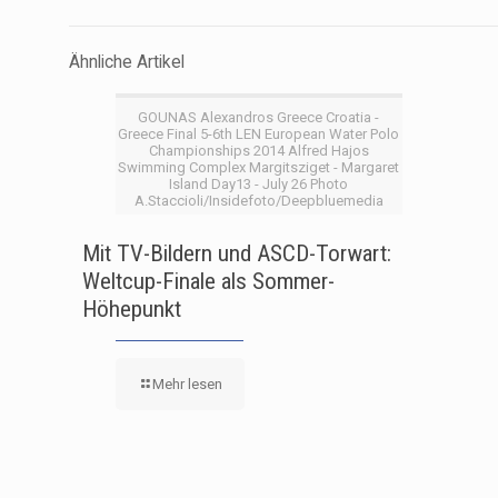
Ähnliche Artikel
GOUNAS Alexandros Greece Croatia -
Greece Final 5-6th LEN European Water Polo
Championships 2014 Alfred Hajos
Swimming Complex Margitsziget - Margaret
Island Day13 - July 26 Photo
A.Staccioli/Insidefoto/Deepbluemedia
Mit TV-Bildern und ASCD-Torwart:
Weltcup-Finale als Sommer-
Höhepunkt
Mehr lesen