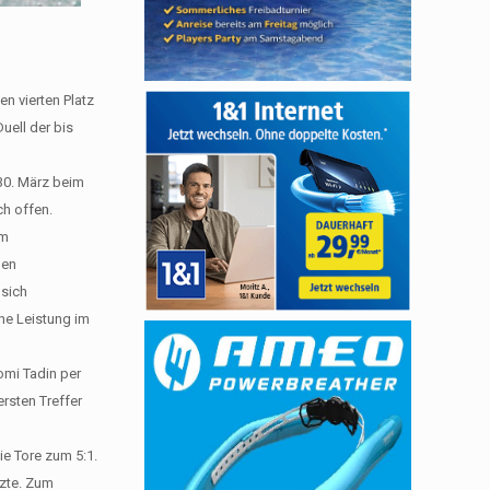
n vierten Platz
Duell der bis
30. März beim
ch offen.
em
hen
 sich
he Leistung im
omi Tadin per
ersten Treffer
ie Tore zum 5:1.
tzte. Zum