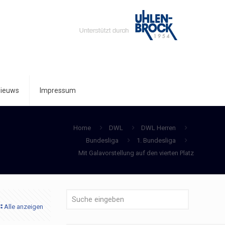
ieuws
Impressum
Home
DWL
DWL Herren
Bundesliga
1. Bundesliga
Mit Galavorstellung auf den vierten Platz
Alle anzeigen