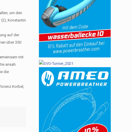
allen, um den
 (2), Konstantin
tung auf der
inen über 350
 gemeinsam mit
tie ansah.
ie die
Florenz Korbel,