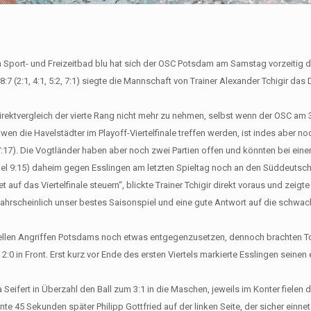
 Sport- und Freizeitbad blu hat sich der OSC Potsdam am Samstag vorzeitig de
7 (2:1, 4:1, 5:2, 7:1) siegte die Mannschaft von Trainer Alexander Tchigir das 
ektvergleich der vierte Rang nicht mehr zu nehmen, selbst wenn der OSC am 
 wen die Havelstädter im Playoff-Viertelfinale treffen werden, ist indes aber no
(7:17). Die Vogtländer haben aber noch zwei Partien offen und könnten bei ein
piel 9:15) daheim gegen Esslingen am letzten Spieltag noch an den Süddeutsc
auf das Viertelfinale steuern“, blickte Trainer Tchigir direkt voraus und zeigte
ahrscheinlich unser bestes Saisonspiel und eine gute Antwort auf die schwac
hnellen Angriffen Potsdams noch etwas entgegenzusetzen, dennoch brachten T
0 in Front. Erst kurz vor Ende des ersten Viertels markierte Esslingen seinen 
ifert in Überzahl den Ball zum 3:1 in die Maschen, jeweils im Konter fielen d
 45 Sekunden später Philipp Gottfried auf der linken Seite, der sicher einne