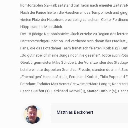
komfortablen 6:2-Halbzeitstand traf Tadin nach erneuter Zeitstr
Nach der Pause hielten die Hausherren das Tempo hoch und gingen
vierten Platz der Hauptrunde vorzeitig zu sichern. Center Ferdinan
Hüppe und Lu Meo Ulrich.
Der 18-jährige Nationalspieler Ulrich erzielte zu Beginn des letz
Centerverteidiger-Position und verdiente sich damit das Prädikat 
Fans, die das Potsdamer Team frenetisch feierten. Korbel (2), Duf
„So gut habe ich meine Jungs noch nie gesehen“, lobte auch Pot
Oberbürgermeister Mike Schubert, der Vorsitzenden des Stadtsport
Letztere hatte doppelten Grund zur Freude, standen doch mit Sasc
„Ehemaligen“ Hannes Schulz, Ferdinand Korbel , Thilo Popp und F
Potsdam: Torhüter Max Vernet Schweimer/Marc Langer, Konstantin Hü
Sascha Seifert (1), Ferdinand Korbel (3), Matteo Dufour (5), Hanne
Matthias Beckonert