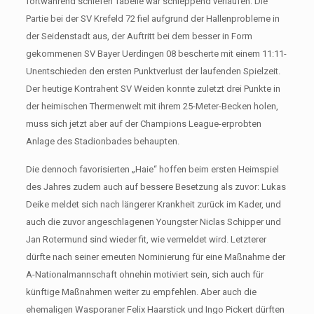
fortwährend schiefen Tabelle war schleppend verlaufen: Die
Partie bei der SV Krefeld 72 fiel aufgrund der Hallenprobleme in
der Seidenstadt aus, der Auftritt bei dem besser in Form
gekommenen SV Bayer Uerdingen 08 bescherte mit einem 11:11-
Unentschieden den ersten Punktverlust der laufenden Spielzeit.
Der heutige Kontrahent SV Weiden konnte zuletzt drei Punkte in
der heimischen Thermenwelt mit ihrem 25-Meter-Becken holen,
muss sich jetzt aber auf der Champions League-erprobten
Anlage des Stadionbades behaupten.
Die dennoch favorisierten „Haie“ hoffen beim ersten Heimspiel
des Jahres zudem auch auf bessere Besetzung als zuvor: Lukas
Deike meldet sich nach längerer Krankheit zurück im Kader, und
auch die zuvor angeschlagenen Youngster Niclas Schipper und
Jan Rotermund sind wieder fit, wie vermeldet wird. Letzterer
dürfte nach seiner erneuten Nominierung für eine Maßnahme der
A-Nationalmannschaft ohnehin motiviert sein, sich auch für
künftige Maßnahmen weiter zu empfehlen. Aber auch die
ehemaligen Wasporaner Felix Haarstick und Ingo Pickert dürften