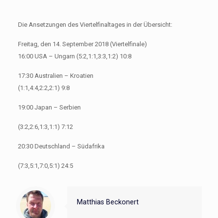
Die Ansetzungen des Viertelfinaltages in der Übersicht:
Freitag, den 14. September 2018 (Viertelfinale)
16:00 USA – Ungarn (5:2,1:1,3:3,1:2) 10:8
17:30 Australien – Kroatien
(1:1,4:4,2:2,2:1) 9:8
19:00 Japan – Serbien
(3:2,2:6,1:3,1:1) 7:12
20:30 Deutschland – Südafrika
(7:3,5:1,7:0,5:1) 24:5
Matthias Beckonert