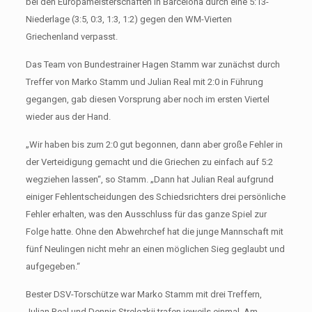
bei den Europameisterschaften in Barcelona durch eine 5:13-
Niederlage (3:5, 0:3, 1:3, 1:2) gegen den WM-Vierten
Griechenland verpasst.
Das Team von Bundestrainer Hagen Stamm war zunächst durch
Treffer von Marko Stamm und Julian Real mit 2:0 in Führung
gegangen, gab diesen Vorsprung aber noch im ersten Viertel
wieder aus der Hand.
„Wir haben bis zum 2:0 gut begonnen, dann aber große Fehler in
der Verteidigung gemacht und die Griechen zu einfach auf 5:2
wegziehen lassen“, so Stamm. „Dann hat Julian Real aufgrund
einiger Fehlentscheidungen des Schiedsrichters drei persönliche
Fehler erhalten, was den Ausschluss für das ganze Spiel zur
Folge hatte. Ohne den Abwehrchef hat die junge Mannschaft mit
fünf Neulingen nicht mehr an einen möglichen Sieg geglaubt und
aufgegeben.“
Bester DSV-Torschütze war Marko Stamm mit drei Treffern,
Julian Real und Dennis Strelezkij trafen jeweils einmal. Am