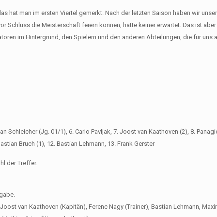
das hat man im ersten Viertel gemerkt. Nach der letzten Saison haben wir uns
 vor Schluss die Meisterschaft feiern können, hatte keiner erwartet. Das ist aber
toren im Hintergrund, den Spielern und den anderen Abteilungen, die für uns
ian Schleicher (Jg. 01/1), 6. Carlo Pavljak, 7. Joost van Kaathoven (2), 8. Panag
astian Bruch (1), 12. Bastian Lehmann, 13. Frank Gerster
l der Treffer.
rgabe.
, Joost van Kaathoven (Kapitän), Ferenc Nagy (Trainer), Bastian Lehmann, Maxi