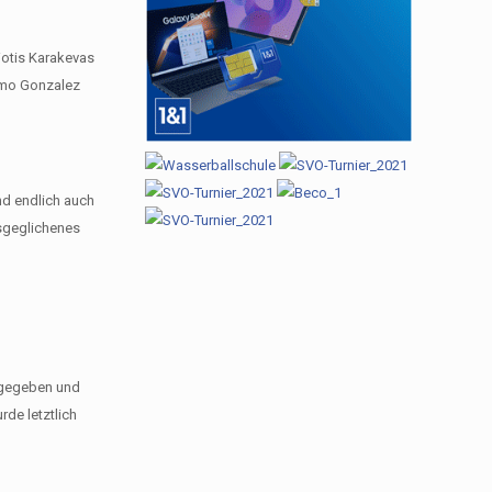
iotis Karakevas
Timo Gonzalez
nd endlich auch
usgeglichenes
ergegeben und
de letztlich