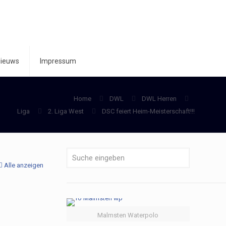
ieuws
Impressum
Home
DWL
DWL Herren
Liga
2. Liga West
DSC feiert Heim-Meisterschaft!!!
Alle anzeigen
Malmsten Waterpolo