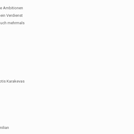
ere Ambitionen
 ein Verdienst
 auch mehrmals
iotis Karakevas
milian