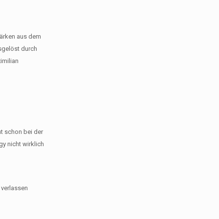
Stärken aus dem
sgelöst durch
imilian
ht schon bei der
y nicht wirklich
 verlassen