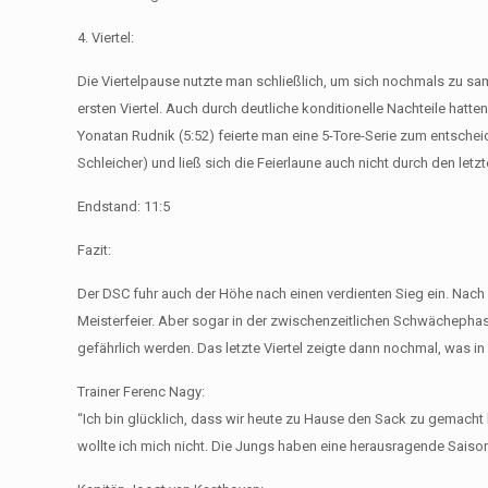
4. Viertel:
Die Viertelpause nutzte man schließlich, um sich nochmals zu s
ersten Viertel. Auch durch deutliche konditionelle Nachteile ha
Yonatan Rudnik (5:52) feierte man eine 5-Tore-Serie zum entschei
Schleicher) und ließ sich die Feierlaune auch nicht durch den le
Endstand: 11:5
Fazit:
Der DSC fuhr auch der Höhe nach einen verdienten Sieg ein. Nach d
Meisterfeier. Aber sogar in der zwischenzeitlichen Schwächephase
gefährlich werden. Das letzte Viertel zeigte dann nochmal, was i
Trainer Ferenc Nagy:
“Ich bin glücklich, dass wir heute zu Hause den Sack zu gemacht 
wollte ich mich nicht. Die Jungs haben eine herausragende Saiso