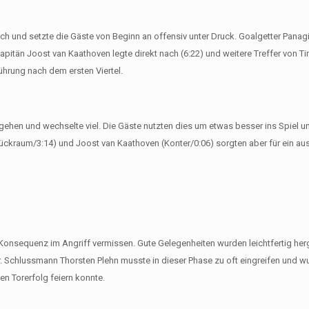
h und setzte die Gäste von Beginn an offensiv unter Druck. Goalgetter Panag
. Kapitän Joost van Kaathoven legte direkt nach (6:22) und weitere Treffer von 
hrung nach dem ersten Viertel.
gehen und wechselte viel. Die Gäste nutzten dies um etwas besser ins Spiel u
ckraum/3:14) und Joost van Kaathoven (Konter/0:06) sorgten aber für ein a
Konsequenz im Angriff vermissen. Gute Gelegenheiten wurden leichtfertig h
Schlussmann Thorsten Plehn musste in dieser Phase zu oft eingreifen und wur
n Torerfolg feiern konnte.