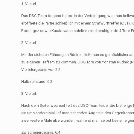
1. Viertel:
Das DSC-Team begann furios. In der Verteidigung war man hellwac
eröffnete die Partie schließlich mit einem Strafwurftreffer (6:51)
Rodriugez sowie Karakevas erspielten eine beruhigende 4-Tore-Fü
2. Viertel:
Mit der sicheren Führung im Rücken, ließ man es gemächlicher an
zu eigenen Treffern zu kommen. DSC-Tore von Yonatan Rudnik (Rü
Viertelergebnis von 2:2.
Halbzeitstand: 6:2
3. Viertel:
Nach dem Seitenwechsel ließ das DSC-Team leider die bisherige 
ein ums andere Mal lief man sehenden Auges in den Gegenkonter. 
zwei weitere Male überwunden, während man selbst keinen eigene
Zwischenergebnis: 6:4