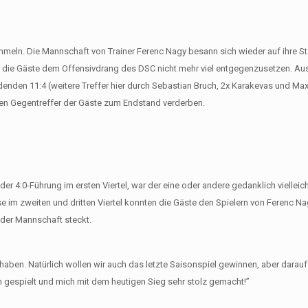
ammeln. Die Mannschaft von Trainer Ferenc Nagy besann sich wieder auf ihre 
tten die Gäste dem Offensivdrang des DSC nicht mehr viel entgegenzusetzen. Au
denden 11:4 (weitere Treffer hier durch Sebastian Bruch, 2x Karakevas und Max
tzten Gegentreffer der Gäste zum Endstand verderben.
er 4:0-Führung im ersten Viertel, war der eine oder andere gedanklich vielleic
 im zweiten und dritten Viertel konnten die Gäste den Spielern von Ferenc Nag
n der Mannschaft steckt.
haben. Natürlich wollen wir auch das letzte Saisonspiel gewinnen, aber darauf
n gespielt und mich mit dem heutigen Sieg sehr stolz gemacht!”