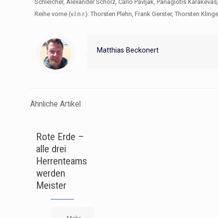
Schleicher, Alexander Scholz, Carlo Pavljak, Panagiotis Karakevas
Reihe vorne (v.l.n.r.): Thorsten Plehn, Frank Gerster, Thorsten Kli
Matthias Beckonert
Ähnliche Artikel
Rote Erde –
alle drei
Herrenteams
werden
Meister