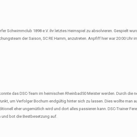
er Schwimmclub 1898 e.V. ihr letztes Heimspiel zu absolvieren. Gespielt wur
chungsteam der Saison, SC RE Hamm, anzutreten. Anpfiff hier war 20:00 Uhr i
onnte das DSC-Team im heimischen Rheinbad50 Meister werden. Durch die ne
unkt, um Verfolger Bochum endgültig hinter sich zu lassen. Dies wollte man au
tionell eher ungemütlich wird und dort alles passieren kann. DSC-Trainer Fe
 und bot die Bestbesetzung auf.