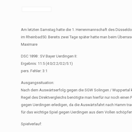
Am letzten Samstag hatte die 1. Herrenmannschaft des Düsseldorf
im Rheinbad50. Bereits zwei Tage später hatte man beim Überras
Maximare
DSC 1898 : SV Bayer Uerdingen II:
Ergebnis: 11:5 (4:0/2:2/0:2/5:1)
pers. Fehler: 3:1
Ausgangssituation:
Nach dem Auswärtserfolg gegen die SGW Solingen / Wuppertal k
Regel des Direktvergleichs benötigte man hierfür nur noch einen P
gegen Uerdingen erledigen, da die Auswärtsfahrt nach Hamm tradi
für das wichtige Spiel gegen Uerdingen aus dem Vollen schöpfen
Spielverlauf: