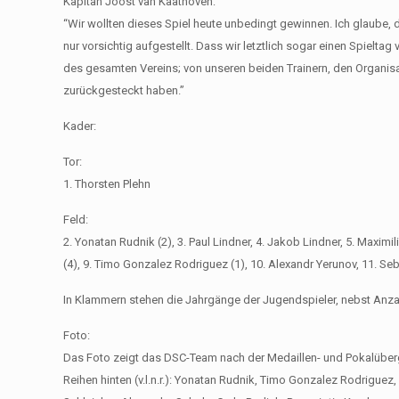
Kapitän Joost van Kaathoven:
“Wir wollten dieses Spiel heute unbedingt gewinnen. Ich glaube, 
nur vorsichtig aufgestellt. Dass wir letztlich sogar einen Spieltag
des gesamten Vereins; von unseren beiden Trainern, den Organisa
zurückgesteckt haben.”
Kader:
Tor:
1. Thorsten Plehn
Feld:
2. Yonatan Rudnik (2), 3. Paul Lindner, 4. Jakob Lindner, 5. Maximil
(4), 9. Timo Gonzalez Rodriguez (1), 10. Alexandr Yerunov, 11. Seb
In Klammern stehen die Jahrgänge der Jugendspieler, nebst Anzah
Foto:
Das Foto zeigt das DSC-Team nach der Medaillen- und Pokalübe
Reihen hinten (v.l.n.r.): Yonatan Rudnik, Timo Gonzalez Rodriguez