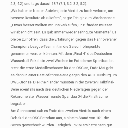
2:3, 4:2) und tags darauf 18:7 (7:1, 3:2, 3:2, 5:2).
„Wir haben in beiden Spielen je ein Viertel zu hoch verloren, um
bessere Resultate abzuliefern“, sagte Tchigir zum Wochenende.
„Etwas besser wollten wir uns verkaufen, unzufrieden müssen
wir aber nicht sein. Es gab immer wieder sehr gute Momente.“ Es
bleibe zu hoffen, dass die Erfahrungen gegen das Hannoveraner
Champions League-Team mit in die Saisonhöhepunkte
genommen werden könnten. Mit dem „Final 4“ des Deutschen
Wasserball-Pokals in zwei Wochen im Potsdamer Sportbad blu
steht die erste Medaillenchance für den OSC an, Ende Mai geht
es dann in einer Best-of-three-Serie gegen den ASC Duisburg um
DWL-Bronze. Die Rheinländer mussten in der zweiten Halbfinal-
Serie ebenfalls nach drei deutlichen Niederlagen gegen den
Rekordmeister Wasserfreunde Spandau 04 die Finalträume
begraben.
Am Sonnabend sah es Ende des zweiten Viertels nach einem
Debakel des OSC Potsdam aus, als beim Stand von 10:1 die
Seiten gewechselt wurden. Lediglich Erik Miers hatte nach gut