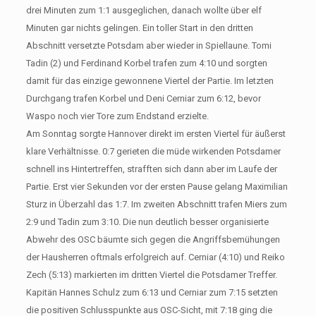
drei Minuten zum 1:1 ausgeglichen, danach wollte über elf
Minuten gar nichts gelingen. Ein toller Start in den dritten
Abschnitt versetzte Potsdam aber wieder in Spiellaune. Tomi
Tadin (2) und Ferdinand Korbel trafen zum 4:10 und sorgten
damit für das einzige gewonnene Viertel der Partie. Im letzten
Durchgang trafen Korbel und Deni Cerniar zum 6:12, bevor
Waspo noch vier Tore zum Endstand erzielte.
Am Sonntag sorgte Hannover direkt im ersten Viertel für äußerst
klare Verhältnisse. 0:7 gerieten die müde wirkenden Potsdamer
schnell ins Hintertreffen, strafften sich dann aber im Laufe der
Partie. Erst vier Sekunden vor der ersten Pause gelang Maximilian
Sturz in Überzahl das 1:7. Im zweiten Abschnitt trafen Miers zum
2:9 und Tadin zum 3:10. Die nun deutlich besser organisierte
Abwehr des OSC bäumte sich gegen die Angriffsbemühungen
der Hausherren oftmals erfolgreich auf. Cerniar (4:10) und Reiko
Zech (5:13) markierten im dritten Viertel die Potsdamer Treffer.
Kapitän Hannes Schulz zum 6:13 und Cerniar zum 7:15 setzten
die positiven Schlusspunkte aus OSC-Sicht, mit 7:18 ging die