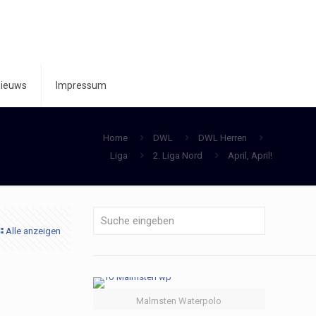
ieuws
Impressum
Home
DWL
DWL Herren
Liga
2. Liga Nord
April, April!
Alle anzeigen
Malmsten Waterpolo