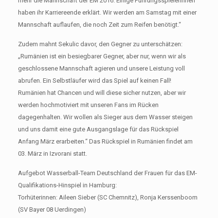
mehr die Mannschaft der EM 2016. Einige Führungsspielerinnen
haben ihr Karriereende erklärt. Wir werden am Samstag mit einer
Mannschaft auflaufen, die noch Zeit zum Reifen benötigt.“
Zudem mahnt Sekulic davor, den Gegner zu unterschätzen:
„Rumänien ist ein besiegbarer Gegner, aber nur, wenn wir als
geschlossene Mannschaft agieren und unsere Leistung voll
abrufen. Ein Selbstläufer wird das Spiel auf keinen Fall!
Rumänien hat Chancen und will diese sicher nutzen, aber wir
werden hochmotiviert mit unseren Fans im Rücken
dagegenhalten. Wir wollen als Sieger aus dem Wasser steigen
und uns damit eine gute Ausgangslage für das Rückspiel
Anfang März erarbeiten.“ Das Rückspiel in Rumänien findet am
03. März in Izvorani statt.
Aufgebot Wasserball-Team Deutschland der Frauen für das EM-
Qualifikations-Hinspiel in Hamburg:
Torhüterinnen: Aileen Sieber (SC Chemnitz), Ronja Kerssenboom
(SV Bayer 08 Uerdingen)