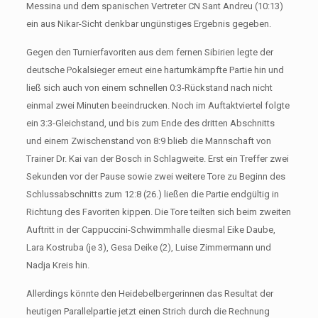
Messina und dem spanischen Vertreter CN Sant Andreu (10:13)
ein aus Nikar-Sicht denkbar ungünstiges Ergebnis gegeben.
Gegen den Turnierfavoriten aus dem fernen Sibirien legte der
deutsche Pokalsieger erneut eine hartumkämpfte Partie hin und
ließ sich auch von einem schnellen 0:3-Rückstand nach nicht
einmal zwei Minuten beeindrucken. Noch im Auftaktviertel folgte
ein 3:3-Gleichstand, und bis zum Ende des dritten Abschnitts
und einem Zwischenstand von 8:9 blieb die Mannschaft von
Trainer Dr. Kai van der Bosch in Schlagweite. Erst ein Treffer zwei
Sekunden vor der Pause sowie zwei weitere Tore zu Beginn des
Schlussabschnitts zum 12:8 (26.) ließen die Partie endgültig in
Richtung des Favoriten kippen. Die Tore teilten sich beim zweiten
Auftritt in der Cappuccini-Schwimmhalle diesmal Eike Daube,
Lara Kostruba (je 3), Gesa Deike (2), Luise Zimmermann und
Nadja Kreis hin.
Allerdings könnte den Heidebelbergerinnen das Resultat der
heutigen Parallelpartie jetzt einen Strich durch die Rechnung