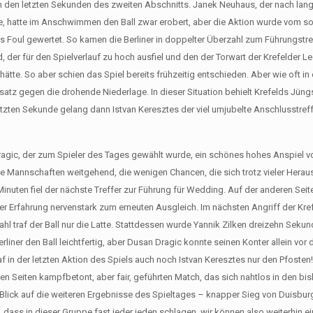
n den letzten Sekunden des zweiten Abschnitts. Janek Neuhaus, der nach lan
e, hatte im Anschwimmen den Ball zwar erobert, aber die Aktion wurde vom s
s Foul gewertet. So kamen die Berliner in doppelter Überzahl zum Führungstre
 der für den Spielverlauf zu hoch ausfiel und den der Torwart der Krefelder Le
tte. So aber schien das Spiel bereits frühzeitig entschieden. Aber wie oft in
atz gegen die drohende Niederlage. In dieser Situation behielt Krefelds Jüng
etzten Sekunde gelang dann Istvan Keresztes der viel umjubelte Anschlusstref
Dragic, der zum Spieler des Tages gewählt wurde, ein schönes hohes Anspiel v
eide Mannschaften weitgehend, die wenigen Chancen, die sich trotz vieler Herau
r Minuten fiel der nächste Treffer zur Führung für Wedding. Auf der anderen Seit
ner Erfahrung nervenstark zum erneuten Ausgleich. Im nächsten Angriff der Kre
zahl traf der Ball nur die Latte. Stattdessen wurde Yannik Zilken dreizehn Seku
rliner den Ball leichtfertig, aber Dusan Dragic konnte seinen Konter allein vor 
in der letzten Aktion des Spiels auch noch Istvan Keresztes nur den Pfosten!
n Seiten kampfbetont, aber fair, geführten Match, das sich nahtlos in den bi
m Blick auf die weiteren Ergebnisse des Spieltages – knapper Sieg von Duisbu
, dass in dieser Gruppe fast jeder jeden schlagen, wir können also weiterhin 