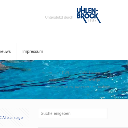
ieuws
Impressum
Home
DWL
DWL Herren
Bundesliga
1. Bundesliga
Dramatik pur im Badezentrum Bockum
Alle anzeigen