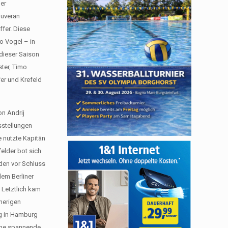
ger
ouverän
ffer. Diese
o Vogel – in
 dieser Saison
ster, Timo
fer und Krefeld
on Andrij
sstellungen
e nutzte Kapitän
felder bot sich
nden vor Schluss
dem Berliner
 Letztlich kam
sherigen
rg in Hamburg
eine spannende