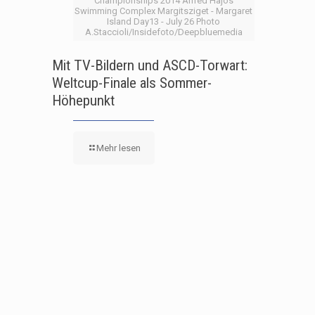
Championships 2014 Alfred Hajos
Swimming Complex Margitsziget - Margaret
Island Day13 - July 26 Photo
A.Staccioli/Insidefoto/Deepbluemedia
Mit TV-Bildern und ASCD-Torwart:
Weltcup-Finale als Sommer-
Höhepunkt
Mehr lesen