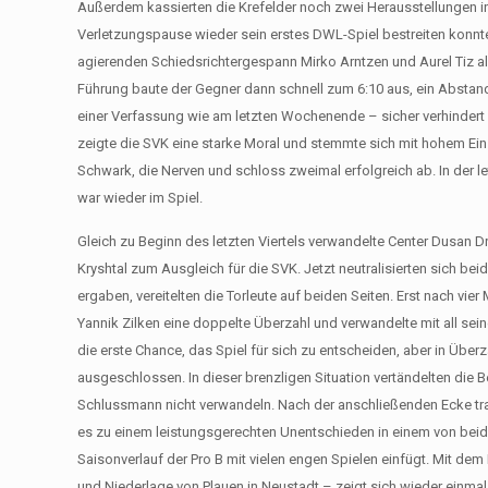
Außerdem kassierten die Krefelder noch zwei Herausstellungen i
Verletzungspause wieder sein erstes DWL-Spiel bestreiten konnt
agierenden Schiedsrichtergespann Mirko Arntzen und Aurel Tiz al
Führung baute der Gegner dann schnell zum 6:10 aus, ein Abstand,
einer Verfassung wie am letzten Wochenende – sicher verhindert hä
zeigte die SVK eine starke Moral und stemmte sich mit hohem Eins
Schwark, die Nerven und schloss zweimal erfolgreich ab. In der l
war wieder im Spiel.
Gleich zu Beginn des letzten Viertels verwandelte Center Dusan 
Kryshtal zum Ausgleich für die SVK. Jetzt neutralisierten sich b
ergaben, vereitelten die Torleute auf beiden Seiten. Erst nach vie
Yannik Zilken eine doppelte Überzahl und verwandelte mit all sei
die erste Chance, das Spiel für sich zu entscheiden, aber in Über
ausgeschlossen. In dieser brenzligen Situation vertändelten die Be
Schlussmann nicht verwandeln. Nach der anschließenden Ecke traf 
es zu einem leistungsgerechten Unentschieden in einem von beide
Saisonverlauf der Pro B mit vielen engen Spielen einfügt. Mit de
und Niederlage von Plauen in Neustadt – zeigt sich wieder einmal