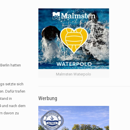
Berlin hatten
Malmsten Waterpolo
ngs setzte sich
n. Dafür trafen
Werbung
stand in
:4 und nach dem
ern davon zu