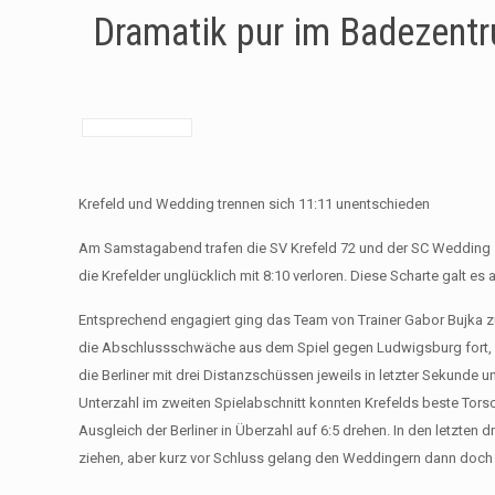
Dramatik pur im Badezen
Krefeld und Wedding trennen sich 11:11 unentschieden
Am Samstagabend trafen die SV Krefeld 72 und der SC Wedding zum
die Krefelder unglücklich mit 8:10 verloren. Diese Scharte galt e
Entsprechend engagiert ging das Team von Trainer Gabor Bujka zur 
die Abschlussschwäche aus dem Spiel gegen Ludwigsburg fort, ei
die Berliner mit drei Distanzschüssen jeweils in letzter Sekunde
Unterzahl im zweiten Spielabschnitt konnten Krefelds beste To
Ausgleich der Berliner in Überzahl auf 6:5 drehen. In den letzten
ziehen, aber kurz vor Schluss gelang den Weddingern dann doch 