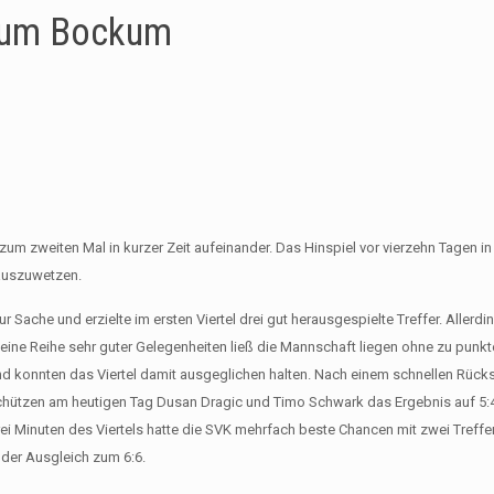
trum Bockum
 zweiten Mal in kurzer Zeit aufeinander. Das Hinspiel vor vierzehn Tagen in 
s auszuwetzen.
Sache und erzielte im ersten Viertel drei gut herausgespielte Treffer. Allerdi
ne Reihe sehr guter Gelegenheiten ließ die Mannschaft liegen ohne zu punkte
 und konnten das Viertel damit ausgeglichen halten. Nach einem schnellen Rück
rschützen am heutigen Tag Dusan Dragic und Timo Schwark das Ergebnis auf 5
 drei Minuten des Viertels hatte die SVK mehrfach beste Chancen mit zwei Treff
der Ausgleich zum 6:6.