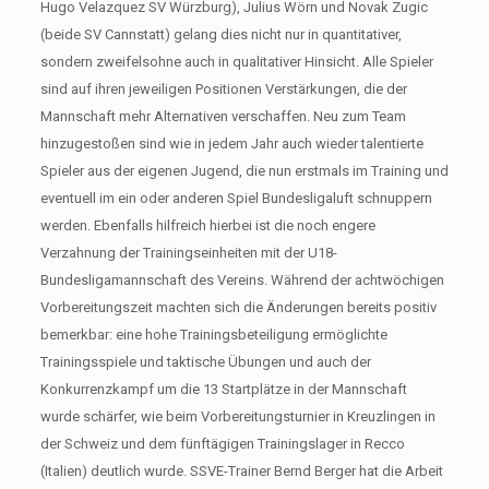
Hugo Velazquez SV Würzburg), Julius Wörn und Novak Zugic
(beide SV Cannstatt) gelang dies nicht nur in quantitativer,
sondern zweifelsohne auch in qualitativer Hinsicht. Alle Spieler
sind auf ihren jeweiligen Positionen Verstärkungen, die der
Mannschaft mehr Alternativen verschaffen. Neu zum Team
hinzugestoßen sind wie in jedem Jahr auch wieder talentierte
Spieler aus der eigenen Jugend, die nun erstmals im Training und
eventuell im ein oder anderen Spiel Bundesligaluft schnuppern
werden. Ebenfalls hilfreich hierbei ist die noch engere
Verzahnung der Trainingseinheiten mit der U18-
Bundesligamannschaft des Vereins. Während der achtwöchigen
Vorbereitungszeit machten sich die Änderungen bereits positiv
bemerkbar: eine hohe Trainingsbeteiligung ermöglichte
Trainingsspiele und taktische Übungen und auch der
Konkurrenzkampf um die 13 Startplätze in der Mannschaft
wurde schärfer, wie beim Vorbereitungsturnier in Kreuzlingen in
der Schweiz und dem fünftägigen Trainingslager in Recco
(Italien) deutlich wurde. SSVE-Trainer Bernd Berger hat die Arbeit