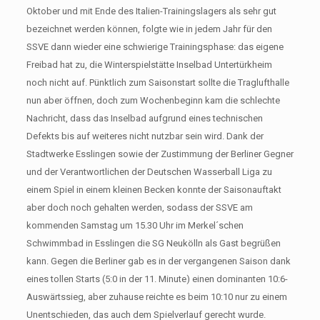
Oktober und mit Ende des Italien-Trainingslagers als sehr gut
bezeichnet werden können, folgte wie in jedem Jahr für den
SSVE dann wieder eine schwierige Trainingsphase: das eigene
Freibad hat zu, die Winterspielstätte Inselbad Untertürkheim
noch nicht auf. Pünktlich zum Saisonstart sollte die Traglufthalle
nun aber öffnen, doch zum Wochenbeginn kam die schlechte
Nachricht, dass das Inselbad aufgrund eines technischen
Defekts bis auf weiteres nicht nutzbar sein wird. Dank der
Stadtwerke Esslingen sowie der Zustimmung der Berliner Gegner
und der Verantwortlichen der Deutschen Wasserball Liga zu
einem Spiel in einem kleinen Becken konnte der Saisonauftakt
aber doch noch gehalten werden, sodass der SSVE am
kommenden Samstag um 15.30 Uhr im Merkel´schen
Schwimmbad in Esslingen die SG Neukölln als Gast begrüßen
kann. Gegen die Berliner gab es in der vergangenen Saison dank
eines tollen Starts (5:0 in der 11. Minute) einen dominanten 10:6-
Auswärtssieg, aber zuhause reichte es beim 10:10 nur zu einem
Unentschieden, das auch dem Spielverlauf gerecht wurde.