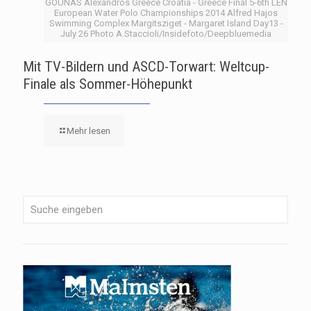
GOUNAS Alexandros Greece Croatia - Greece Final 5-6th LEN
European Water Polo Championships 2014 Alfred Hajos
Swimming Complex Margitsziget - Margaret Island Day13 -
July 26 Photo A.Staccioli/Insidefoto/Deepbluemedia
Mit TV-Bildern und ASCD-Torwart: Weltcup-
Finale als Sommer-Höhepunkt
Mehr lesen