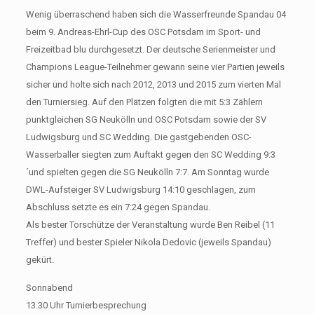
Wenig überraschend haben sich die Wasserfreunde Spandau 04
beim 9. Andreas-Ehrl-Cup des OSC Potsdam im Sport- und
Freizeitbad blu durchgesetzt. Der deutsche Serienmeister und
Champions League-Teilnehmer gewann seine vier Partien jeweils
sicher und holte sich nach 2012, 2013 und 2015 zum vierten Mal
den Turniersieg. Auf den Plätzen folgten die mit 5:3 Zählern
punktgleichen SG Neukölln und OSC Potsdam sowie der SV
Ludwigsburg und SC Wedding. Die gastgebenden OSC-
Wasserballer siegten zum Auftakt gegen den SC Wedding 9:3
´und spielten gegen die SG Neukölln 7:7. Am Sonntag wurde
DWL-Aufsteiger SV Ludwigsburg 14:10 geschlagen, zum
Abschluss setzte es ein 7:24 gegen Spandau.
Als bester Torschütze der Veranstaltung wurde Ben Reibel (11
Treffer) und bester Spieler Nikola Dedovic (jeweils Spandau)
gekürt.
Sonnabend
13.30 Uhr Turnierbesprechung