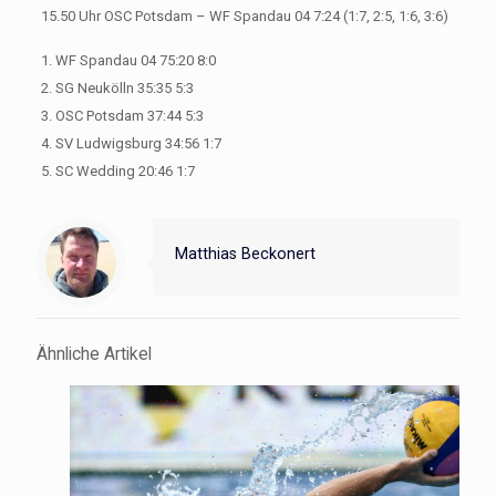
15.50 Uhr OSC Potsdam – WF Spandau 04 7:24 (1:7, 2:5, 1:6, 3:6)
1. WF Spandau 04 75:20 8:0
2. SG Neukölln 35:35 5:3
3. OSC Potsdam 37:44 5:3
4. SV Ludwigsburg 34:56 1:7
5. SC Wedding 20:46 1:7
Matthias Beckonert
Ähnliche Artikel