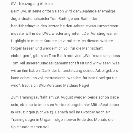
SVL-Neuzugang Aleksic
Beim SVL in seine dritte Saison wird der 20-jährige ehemalige
Jugendnationalspieler Tom Barth gehen. Barth, der
berufsbedingt in den letzten beiden Jahren etwas kürzer treten
musste, will in der DWL wieder angreifen. „Der Aufstieg war ein
Highlight in meiner Karriere, jetzt möchte ich diesem weitere
folgen lassen und werde mich voll für die Mannschaft
einbringen.“, gibt sich Tom Barth motiviert. „Wir freuen uns, dass
Tom Teil unserer Bundesligamannschaft ist und wir wissen, was
wir an ihm haben. Dank der Unterstützung seines Arbeitgebers
kann er bei uns voll mittrainieren, was ihm für sein Spiel gut tun
wird“, freut sich SVL-Vorstand Matthias Nagel
Zum Trainingsauftakt am 29. August werden beide schon dabei
sein, ebenso beim ersten Vorbereitungsturnier Mitte September
in Kreuzlingen (Schweiz). Danach soll im Oktober noch ein
Trainingslager in Ungarn folgen, bevor Ende des Monats die
Spielrunde starten soll.