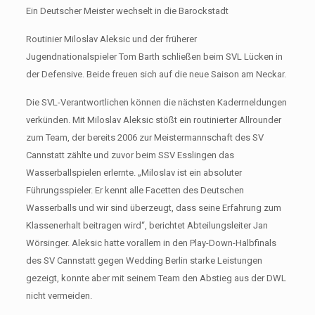
Ein Deutscher Meister wechselt in die Barockstadt
Routinier Miloslav Aleksic und der früherer
Jugendnationalspieler Tom Barth schließen beim SVL Lücken in
der Defensive. Beide freuen sich auf die neue Saison am Neckar.
Die SVL-Verantwortlichen können die nächsten Kaderrneldungen
verkünden. Mit Miloslav Aleksic stößt ein routinierter Allrounder
zum Team, der bereits 2006 zur Meistermannschaft des SV
Cannstatt zählte und zuvor beim SSV Esslingen das
Wasserballspielen erlernte. „Miloslav ist ein absoluter
Führungsspieler. Er kennt alle Facetten des Deutschen
Wasserballs und wir sind überzeugt, dass seine Erfahrung zum
Klassenerhalt beitragen wird“, berichtet Abteilungsleiter Jan
Wörsinger. Aleksic hatte vorallem in den Play-Down-Halbfinals
des SV Cannstatt gegen Wedding Berlin starke Leistungen
gezeigt, konnte aber mit seinem Team den Abstieg aus der DWL
nicht vermeiden.