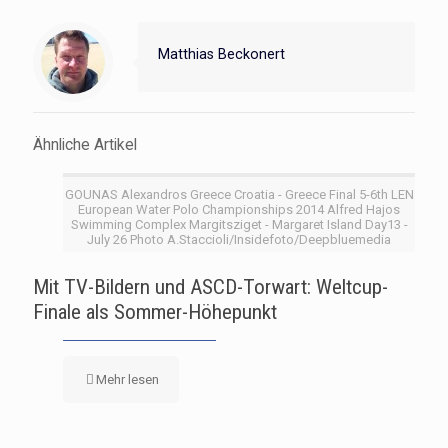
Matthias Beckonert
Ähnliche Artikel
GOUNAS Alexandros Greece Croatia - Greece Final 5-6th LEN
European Water Polo Championships 2014 Alfred Hajos
Swimming Complex Margitsziget - Margaret Island Day13 -
July 26 Photo A.Staccioli/Insidefoto/Deepbluemedia
Mit TV-Bildern und ASCD-Torwart: Weltcup-
Finale als Sommer-Höhepunkt
Mehr lesen