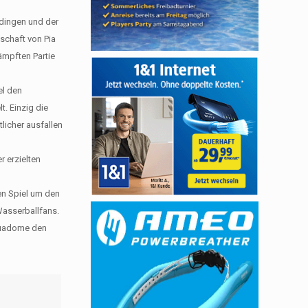
rdingen und der
schaft von Pia
ämpften Partie
el den
t. Einzig die
icher ausfallen
r erzielten
n Spiel um den
Wasserballfans.
Aquadome den