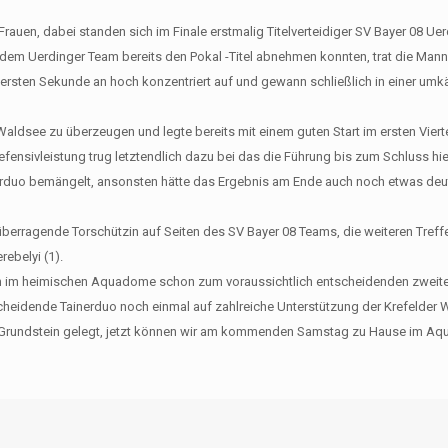
auen, dabei standen sich im Finale erstmalig Titelverteidiger SV Bayer 08 Ue
em Uerdinger Team bereits den Pokal -Titel abnehmen konnten, trat die Mann
 ersten Sekunde an hoch konzentriert auf und gewann schließlich in einer umk
ldsee zu überzeugen und legte bereits mit einem guten Start im ersten Viert
ensivleistung trug letztendlich dazu bei das die Führung bis zum Schluss hiel
rduo bemängelt, ansonsten hätte das Ergebnis am Ende auch noch etwas deutl
berragende Torschützin auf Seiten des SV Bayer 08 Teams, die weiteren Treffe
rebelyi (1).
im heimischen Aquadome schon zum voraussichtlich entscheidenden zweite
 scheidende Tainerduo noch einmal auf zahlreiche Unterstützung der Krefelder 
en Grundstein gelegt, jetzt können wir am kommenden Samstag zu Hause im 