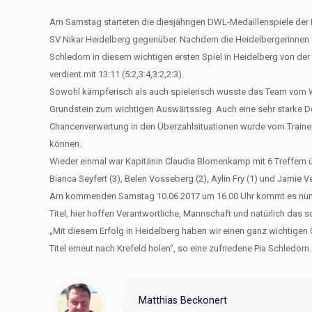
Am Samstag starteten die diesjährigen DWL-Medaillenspiele der Fr
SV Nikar Heidelberg gegenüber. Nachdem die Heidelbergerinnen d
Schledorn in diesem wichtigen ersten Spiel in Heidelberg von der
verdient mit 13:11 (5:2,3:4,3:2,2:3).
Sowohl kämpferisch als auch spielerisch wusste das Team vom Wa
Grundstein zum wichtigen Auswärtssieg. Auch eine sehr starke Def
Chancenverwertung in den Überzahlsituationen wurde vom Traine
können.
Wieder einmal war Kapitänin Claudia Blomenkamp mit 6 Treffern ü
Bianca Seyfert (3), Belen Vosseberg (2), Aylin Fry (1) und Jamie Ve
Am kommenden Samstag 10.06.2017 um 16.00 Uhr kommt es nun 
Titel, hier hoffen Verantwortliche, Mannschaft und natürlich das
„Mit diesem Erfolg in Heidelberg haben wir einen ganz wichtig
Titel erneut nach Krefeld holen“, so eine zufriedene Pia Schledorn.
Matthias Beckonert