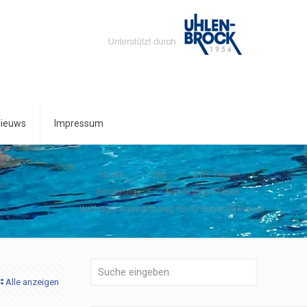
ieuws
Impressum
Home
DWL
DWL Herren
Bundesliga
Bundesliga-Frauen
Wichtiger Auswärtssieg für SV Bayer 08 Frauen
Alle anzeigen