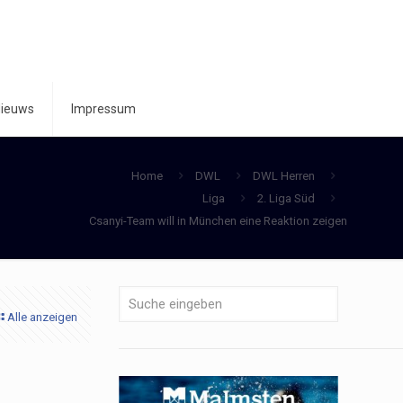
ieuws
Impressum
Home
DWL
DWL Herren
Liga
2. Liga Süd
Csanyi-Team will in München eine Reaktion zeigen
Alle anzeigen