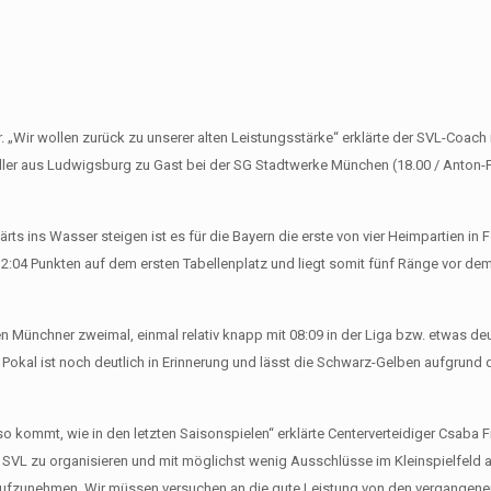
ar. „Wir wollen zurück zu unserer alten Leistungsstärke“ erklärte der SVL-Coach 
r aus Ludwigsburg zu Gast bei der SG Stadtwerke München (18.00 / Anton-F
 ins Wasser steigen ist es für die Bayern die erste von vier Heimpartien in F
32:04 Punkten auf dem ersten Tabellenplatz und liegt somit fünf Ränge vor de
n Münchner zweimal, einmal relativ knapp mit 08:09 in der Liga bzw. etwas deu
 Pokal ist noch deutlich in Erinnerung und lässt die Schwarz-Gelben aufgrun
kommt, wie in den letzten Saisonspielen“ erklärte Centerverteidiger Csaba Fr
SVL zu organisieren und mit möglichst wenig Ausschlüsse im Kleinspielfeld
en aufzunehmen. Wir müssen versuchen an die gute Leistung von den vergange