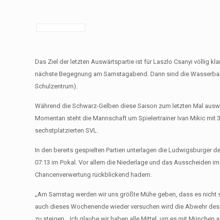
Das Ziel der letzten Auswärtspartie ist für Laszlo Csanyi völlig kl
nächste Begegnung am Samstagabend. Dann sind die Wasserballe
Schulzentrum).
Während die Schwarz-Gelben diese Saison zum letzten Mal auswärts
Momentan steht die Mannschaft um Spielertrainer Ivan Mikic mit 
sechstplatzierten SVL.
In den bereits gespielten Partien unterlagen die Ludwigsburger de
07:13 im Pokal. Vor allem die Niederlage und das Ausscheiden im
Chancenverwertung rückblickend hadern.
„Am Samstag werden wir uns größte Mühe geben, dass es nicht so 
auch dieses Wochenende wieder versuchen wird die Abwehr des 
zu steigen. „Ich glaube wir haben alle Mittel, um es mit Münch