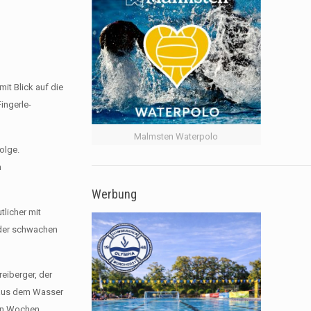
mit Blick auf die
ingerle-
Malmsten Waterpolo
olge.
m
Werbung
tlicher mit
d der schwachen
eiberger, der
 aus dem Wasser
nen Wochen