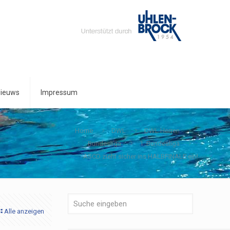
ieuws
Impressum
Home
DWL
DWL Herren
Bundesliga
1. Bundesliga
ASCD zieht sicher ins HALBFINALE ein!
Alle anzeigen