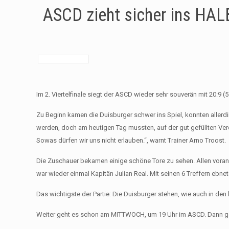
ASCD zieht sicher ins HAL
Im 2. Viertelfinale siegt der ASCD wieder sehr souverän mit 20:9 (5:
Zu Beginn kamen die Duisburger schwer ins Spiel, konnten allerd
werden, doch am heutigen Tag mussten, auf der gut gefüllten Ver
Sowas dürfen wir uns nicht erlauben.“, warnt Trainer Arno Troost.
Die Zuschauer bekamen einige schöne Tore zu sehen. Allen voran 
war wieder einmal Kapitän Julian Real. Mit seinen 6 Treffern ebn
Das wichtigste der Partie: Die Duisburger stehen, wie auch in de
Weiter geht es schon am MITTWOCH, um 19 Uhr im ASCD. Dann ge