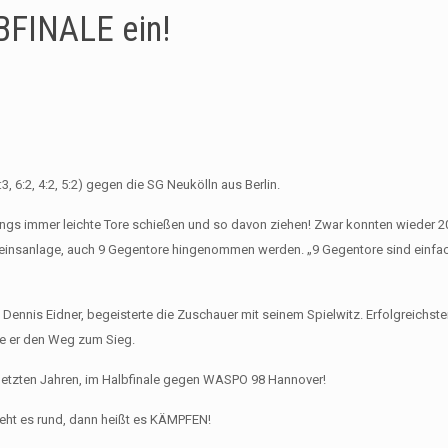
BFINALE ein!
3, 6:2, 4:2, 5:2) gegen die SG Neukölln aus Berlin.
ings immer leichte Tore schießen und so davon ziehen! Zwar konnten wieder 20 
einsanlage, auch 9 Gegentore hingenommen werden. „9 Gegentore sind einfach 
Dennis Eidner, begeisterte die Zuschauer mit seinem Spielwitz. Erfolgreichste
ete er den Weg zum Sieg.
n letzten Jahren, im Halbfinale gegen WASPO 98 Hannover!
ht es rund, dann heißt es KÄMPFEN!