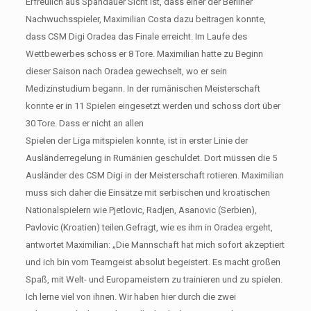
Erfreulich aus Spandauer Sicht ist, dass einer der Berliner
Nachwuchsspieler, Maximilian Costa dazu beitragen konnte,
dass CSM Digi Oradea das Finale erreicht. Im Laufe des
Wettbewerbes schoss er 8 Tore. Maximilian hatte zu Beginn
dieser Saison nach Oradea gewechselt, wo er sein
Medizinstudium begann. In der rumänischen Meisterschaft
konnte er in 11 Spielen eingesetzt werden und schoss dort über
30 Tore. Dass er nicht an allen
Spielen der Liga mitspielen konnte, ist in erster Linie der
Ausländerregelung in Rumänien geschuldet. Dort müssen die 5
Ausländer des CSM Digi in der Meisterschaft rotieren. Maximilian
muss sich daher die Einsätze mit serbischen und kroatischen
Nationalspielern wie Pjetlovic, Radjen, Asanovic (Serbien),
Pavlovic (Kroatien) teilen.Gefragt, wie es ihm in Oradea ergeht,
antwortet Maximilian: „Die Mannschaft hat mich sofort akzeptiert
und ich bin vom Teamgeist absolut begeistert. Es macht großen
Spaß, mit Welt- und Europameistern zu trainieren und zu spielen.
Ich lerne viel von ihnen. Wir haben hier durch die zwei