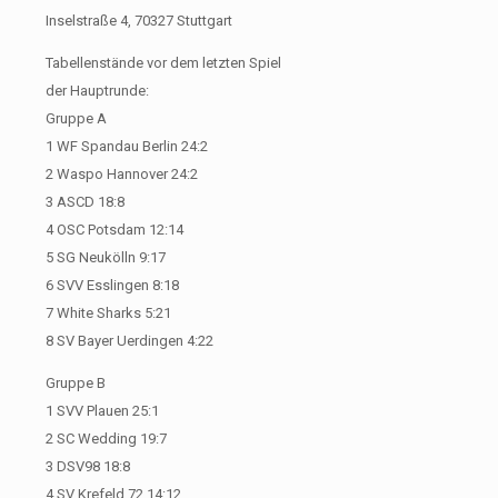
Inselstraße 4, 70327 Stuttgart
Tabellenstände vor dem letzten Spiel
der Hauptrunde:
Gruppe A
1 WF Spandau Berlin 24:2
2 Waspo Hannover 24:2
3 ASCD 18:8
4 OSC Potsdam 12:14
5 SG Neukölln 9:17
6 SVV Esslingen 8:18
7 White Sharks 5:21
8 SV Bayer Uerdingen 4:22
Gruppe B
1 SVV Plauen 25:1
2 SC Wedding 19:7
3 DSV98 18:8
4 SV Krefeld 72 14:12