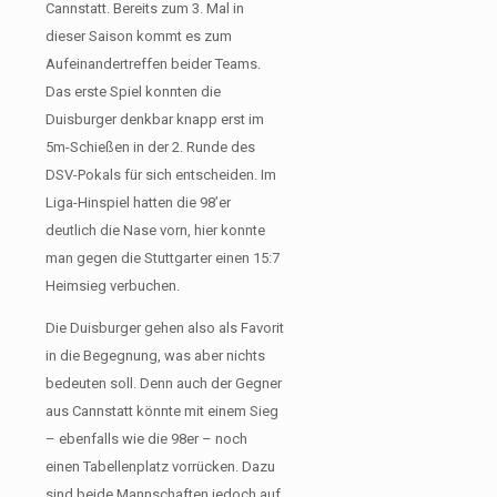
Cannstatt. Bereits zum 3. Mal in
dieser Saison kommt es zum
Aufeinandertreffen beider Teams.
Das erste Spiel konnten die
Duisburger denkbar knapp erst im
5m-Schießen in der 2. Runde des
DSV-Pokals für sich entscheiden. Im
Liga-Hinspiel hatten die 98’er
deutlich die Nase vorn, hier konnte
man gegen die Stuttgarter einen 15:7
Heimsieg verbuchen.
Die Duisburger gehen also als Favorit
in die Begegnung, was aber nichts
bedeuten soll. Denn auch der Gegner
aus Cannstatt könnte mit einem Sieg
– ebenfalls wie die 98er – noch
einen Tabellenplatz vorrücken. Dazu
sind beide Mannschaften jedoch auf