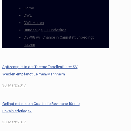
Home
DWL
DWL Herren
Bundesliga
1. Bundesliga
DSV98 will Chance in Cannstatt unbedingt
nutzen
Spitzenspiel in der Therme Tabellenführer SV
Weiden empfängt Leimen/Mannheim
30. März 2017
Gelingt mit neuem Coach die Revanche für die
Pokalniederlage?
30. März 2017