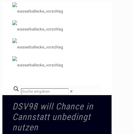
✕
DSV98 will Chance in
Cannstatt unbedingt
nutzen