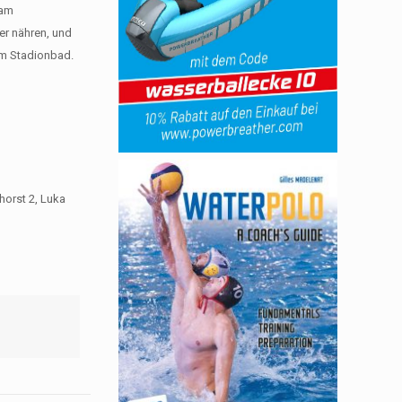
 am
r nähren, und
im Stadionbad.
horst 2, Luka