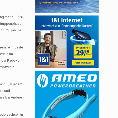
g mit 9:13 (2:6,
er Gruppenphase
o Brguljan (5),
Seehafer musste
ereits im
andar Radovic
 vorzeitig
Mann…, in jedem
cht und
dass bei Anderen
iedersachsen in