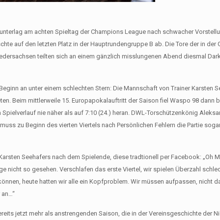
 unterlag am achten Spieltag der Champions League nach schwacher Vorstellun
tschte auf den letzten Platz in der Hauptrundengruppe B ab. Die Tore der in d
 Niedersachsen teilten sich an einem gänzlich misslungenen Abend diesmal Dark
Beginn an unter einem schlechten Stern: Die Mannschaft von Trainer Karsten 
en. Beim mittlerweile 15. Europapokalauftritt der Saison fiel Waspo 98 dann b
en Spielverlauf nie näher als auf 7:10 (24.) heran. DWL-Torschützenkönig Aleks
ss zu Beginn des vierten Viertels nach Persönlichen Fehlern die Partie sogar
 Karsten Seehafers nach dem Spielende, diese tradtionell per Facebook: „Oh 
nge nicht so gesehen. Verschlafen das erste Viertel, wir spielen Überzahl schle
können, heute hatten wir alle ein Kopfproblem. Wir müssen aufpassen, nicht 
r an…“
reits jetzt mehr als anstrengenden Saison, die in der Vereinsgeschichte der N