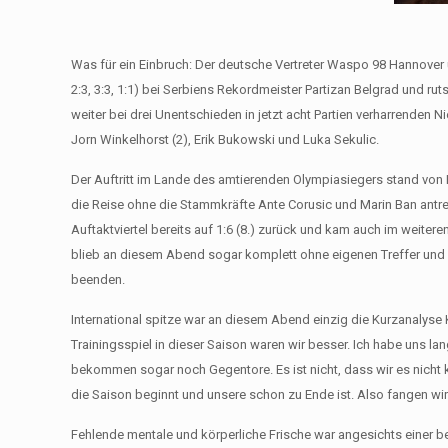
Was für ein Einbruch: Der deutsche Vertreter Waspo 98 Hannover​
2:3, 3:3, 1:1) bei Serbiens Rekordmeister Partizan Belgrad und ru
weiter bei drei Unentschieden in jetzt acht Partien verharrenden
Jorn Winkelhorst (2), Erik Bukowski und Luka Sekulic.
Der Auftritt im Lande des amtierenden Olympiasiegers stand von 
die Reise ohne die Stammkräfte Ante Corusic und Marin Ban antret
Auftaktviertel bereits auf 1:6 (8.) zurück und kam auch im weiter
blieb an diesem Abend sogar komplett ohne eigenen Treffer und mu
beenden.
International spitze war an diesem Abend einzig die Kurzanalyse
Trainingsspiel in dieser Saison waren wir besser. Ich habe uns la
bekommen sogar noch Gegentore. Es ist nicht, dass wir es nicht 
die Saison beginnt und unsere schon zu Ende ist. Also fangen wi
Fehlende mentale und körperliche Frische war angesichts einer be