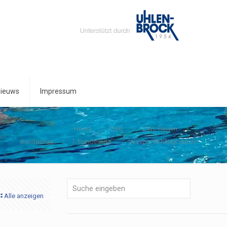
ieuws
Impressum
Home
DWL
DWL Herren
Bundesliga
1. Bundesliga
Waspo 98 hängt durch
Alle anzeigen