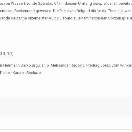
its von Wasserfreunde Spandau 04) in diesem Umfang beispiellos ist, bereits
 am Beckenrand gewesen. Die Pleite von Belgrad dürfte die Thematik weite
rende deutsche Vizemeister ASC Duisburg zu einem nationalen Spitzenspiel 
3:3, 1:1)
r Herrmann Darko Brguljan 5, Aleksandar Radovic, Predrag Jokic, Jorn Winkel
Trainer: Karsten Seehafer