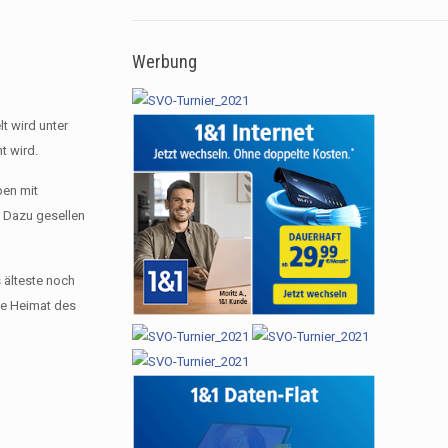
Werbung
t wird unter
t wird.
ben mit
. Dazu gesellen
 älteste noch
he Heimat des