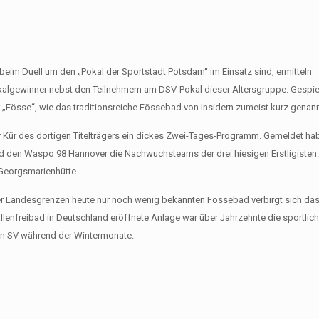
im Duell um den „Pokal der Sportstadt Potsdam“ im Einsatz sind, ermitteln
lgewinner nebst den Teilnehmern am DSV-Pokal dieser Altersgruppe. Gespiel
„Fösse“, wie das traditionsreiche Fössebad von Insidern zumeist kurz genann
r Kür des dortigen Titelträgers ein dickes Zwei-Tages-Programm. Gemeldet ha
d den Waspo 98 Hannover die Nachwuchsteams der drei hiesigen Erstligisten
 Georgsmarienhütte.
der Landesgrenzen heute nur noch wenig bekannten Fössebad verbirgt sich das
llenfreibad in Deutschland eröffnete Anlage war über Jahrzehnte die sportlic
n SV während der Wintermonate.