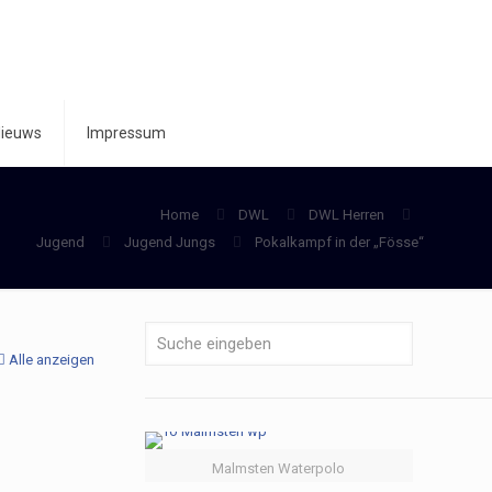
ieuws
Impressum
Home
DWL
DWL Herren
Jugend
Jugend Jungs
Pokalkampf in der „Fösse“
Alle anzeigen
Malmsten Waterpolo