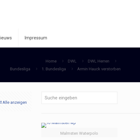
ieuws
Impressum
Home
DWL
DWL Herren
Bundesliga
1. Bundesliga
Armin Hauck verstorben
Alle anzeigen
Malmsten Waterpolo