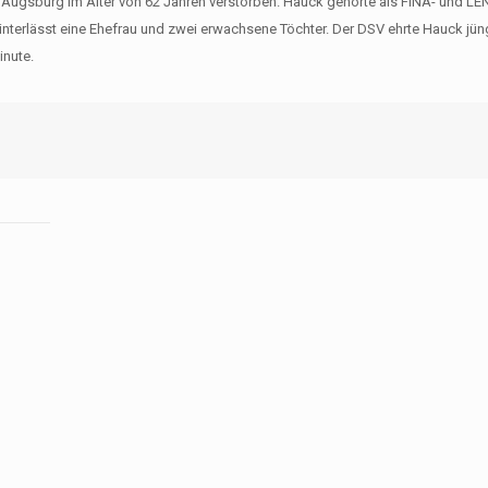
i Augsburg im Alter von 62 Jahren verstorben. Hauck gehörte als FINA- und LE
 hinterlässt eine Ehefrau und zwei erwachsene Töchter. Der DSV ehrte Hauck j
inute.