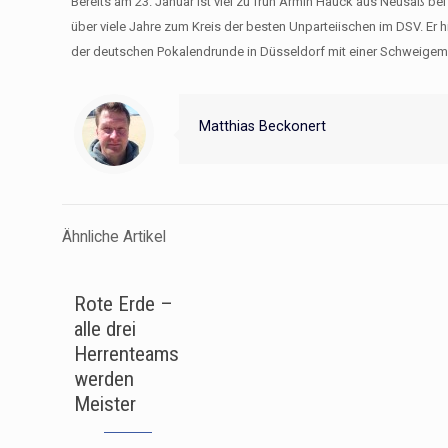
Bereits am 23. Januar ist viel zu früh Armin Hauck aus Neusäß be
über viele Jahre zum Kreis der besten Unparteiischen im DSV. Er
der deutschen Pokalendrunde in Düsseldorf mit einer Schweigem
Matthias Beckonert
Ähnliche Artikel
Rote Erde –
alle drei
Herrenteams
werden
Meister