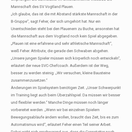
Mannschaft des SV Vogtland Plauen.
„Ich glaube, das ist die mit Abstand stärkste Mannschaft in der
B-Gruppe“, sagt Feher, der sich umgehört hat. Nur ein
Unentschieden steht bei den Plauenern zu Buche, ansonsten hat
die Mannschaft aus dem Vogtland noch kein Spiel abgegeben.
„Plauen ist eine erfahrene und sehr athletische Mannschaft“,
weiß Feher. Attribute, die gerade den Schwaben abgehen.
„Unsere jungen Spieler müssen sich körperlich noch entwickeln“,
erläutert der neue SVC-Chefcoach. Außerdem ist der Weg,
besser zu werden steinig: „Wir versuchen, kleine Bausteine
zusammenzusetzen.“
Änderungen im Spielsystem benötigen Zeit. „Unser Schwerpunkt
im Training liegt auch beim Überzahlspiel. Da müssen wir besser
und flexibler werden.“ Manche Dinge müssen noch länger
vorbereitet werden. „Wenn wir bei einzelnen Spielern
Bewegungsabläufe ändern wollen, braucht das Zeit, bis es zum
Automatismus wird“, erläutert Feher einen Teil seiner Arbeit.
Dabei wirkt sich erschwerend aus, dass die Cannstatter noch