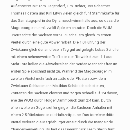
Außenseiter. Mit Tom Hagendorf, Tim Richter, Jos Schermer,
Thomas Postera und Kiril Litvin vielen gleich fünf Stammkräfte für
das Samstagspiel in der Dynamoschwimmhalle aus, so dass die
Magdeburger nur mit zwölf Spielern antraten. Doch die WUM
überraschte die Sachsen vor 90 Zuschauern gleich im ersten
Viertel durch eine gute Abwehrarbeit. Die 1:0 Führung der
Zwickauer glich der an diesem Tag gut aufgelegte Lukas Schulle
mit einem sehenswerten Treffer in den Torwinkel zum 1:1 aus.
Mehr Tore ließen die Abwehrreihen der beiden Mannschaften im
ersten Spielabschnitt nicht zu. Während die Magdeburger im
zweiten Viertel mehrfach an Latte oder Pfosten bzw. dem
Zwickauer Schlussmann Matthias Schädlich scheiterten,
konterten die Sachsen cleverer und zogen schnell auf 1:4 davon,
ehe die WUM durch Holger Dammbrück zum 2:4 kam. Durch
einen weiteren Gegentreffer gingen die Sachsen-Anhalter mit
einem 2:5 Rückstand in die Halbzeitpause. Das torreiche dritte
Viertel verloren die Magdeburger erneut durch die mangelnde
Chancenverwertung. So ließ das Dammbrück Team gleich fünf