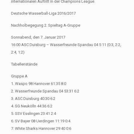
internationalen Auftritt in der Champions League.
Deutsche Wasserball-Liga 2016/2017
Nachholbegegung 2. Spieltag A-Gruppe
Sonnabend, den 7. Januar 2017
16:00 ASC Duisburg – Wasserfreunde Spandau 04 5:11 (0:3, 2:2,
2:4, 1:2)
Tabellenstände
Gruppe A
1. Waspo 98 Hannover 61:35 8:0
2. Wasserfreunde Spandau 04 53:31 6:2
3. ASC Duisburg 40:30 6:2
4. SG Neukölln 44:36 6:2
5. SSV Esslingen 23:41 2:4
6. SV Bayer 08 Uerdingen 11:19 0:4
7. White Sharks Hannover 29:40 0:6