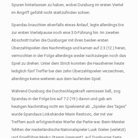
Spuren hinterlassen zu haben, wobei Duisburg im ersten Viertel
im Angriff gefühlt nicht stattzufinden schien.
Spandau brauchten ebenfalls etwas Anlauf, legte allerdings bis
zur ersten Viertelpause noch eine 3:0-Führung hin. Im zweiten
Abschnitt trafen die Duisburger mit ihren beiden ersten
Überzahlspielen des Nachmittags und kamen auf 2:3 (12.) heran,
vermochten in der Folge allerdings weder nachzulegen noch das
Spiel zu drehen. Unter dem Strich konnten die Hausherren heute
lediglich fünf Treffer bei den zehn Überzahlspielen verzeichnen,
allerdings keine weiteren aus dem laufenden Spiel.
Während Duisburg die Durchschlagskraft vermissen ließ, zog
Spandau in der Folge bis auf 7:2 (19.) davon und gab am
heutigen Nachmittag nicht ein Spielviertel ab. „Spieler des Tages“
wurde Spandaus Linkshänder Marin Restovic, der mit vier
Treffern auch erfolgreichster Werfer der Partie war. Beim Meister
fehlten der niederländische Nationalspieler Luuk Gielen (verletzt)
und Spielführer Marko Stamm (gesperrt), auf Duisburger Seite