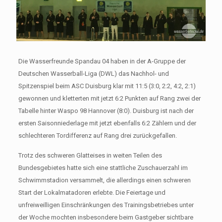
Die Wasserfreunde Spandau 04​ haben in der A-Gruppe der
Deutschen Wasserball-Liga (DWL) das Nachhol- und
Spitzenspiel beim ASC Duisburg​ klar mit 11:5 (3:0, 2:2, 4:2, 2:1)
gewonnen und kletterten mit jetzt 6:2 Punkten auf Rang zwei der
Tabelle hinter Waspo 98 Hannover (8:0). Duisburg ist nach der
ersten Saisonniederlage mit jetzt ebenfalls 6:2 Zählern und der
schlechteren Tordifferenz auf Rang drei zurückgefallen.
Trotz des schweren Glatteises in weiten Teilen des
Bundesgebietes hatte sich eine stattliche Zuschauerzahl im
Schwimmstadion versammelt, die allerdings einen schweren
Start der Lokalmatadoren erlebte. Die Feiertage und
unfreiweilligen Einschränkungen des Trainingsbetriebes unter
der Woche mochten insbesondere beim Gastgeber sichtbare