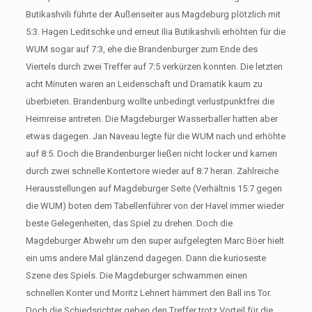
Butikashvili führte der Außenseiter aus Magdeburg plötzlich mit
5:3. Hagen Leditschke und erneut Ilia Butikashvili erhöhten für die
WUM sogar auf 7:3, ehe die Brandenburger zum Ende des
Viertels durch zwei Treffer auf 7:5 verkürzen konnten. Die letzten
acht Minuten waren an Leidenschaft und Dramatik kaum zu
überbieten. Brandenburg wollte unbedingt verlustpunktfrei die
Heimreise antreten. Die Magdeburger Wasserballer hatten aber
etwas dagegen. Jan Naveau legte für die WUM nach und erhöhte
auf 8:5. Doch die Brandenburger ließen nicht locker und kamen
durch zwei schnelle Kontertore wieder auf 8:7 heran. Zahlreiche
Herausstellungen auf Magdeburger Seite (Verhältnis 15:7 gegen
die WUM) boten dem Tabellenführer von der Havel immer wieder
beste Gelegenheiten, das Spiel zu drehen. Doch die
Magdeburger Abwehr um den super aufgelegten Marc Böer hielt
ein ums andere Mal glänzend dagegen. Dann die kurioseste
Szene des Spiels. Die Magdeburger schwammen einen
schnellen Konter und Moritz Lehnert hämmert den Ball ins Tor.
Doch die Schiedsrichter geben den Treffer trotz Vorteil für die