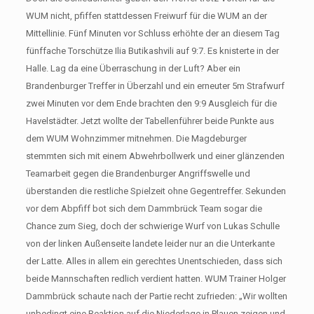
WUM nicht, pfiffen stattdessen Freiwurf für die WUM an der
Mittellinie. Fünf Minuten vor Schluss erhöhte der an diesem Tag
fünffache Torschütze Ilia Butikashvili auf 9:7. Es knisterte in der
Halle. Lag da eine Überraschung in der Luft? Aber ein
Brandenburger Treffer in Überzahl und ein erneuter 5m Strafwurf
zwei Minuten vor dem Ende brachten den 9:9 Ausgleich für die
Havelstädter. Jetzt wollte der Tabellenführer beide Punkte aus
dem WUM Wohnzimmer mitnehmen. Die Magdeburger
stemmten sich mit einem Abwehrbollwerk und einer glänzenden
Teamarbeit gegen die Brandenburger Angriffswelle und
überstanden die restliche Spielzeit ohne Gegentreffer. Sekunden
vor dem Abpfiff bot sich dem Dammbrück Team sogar die
Chance zum Sieg, doch der schwierige Wurf von Lukas Schulle
von der linken Außenseite landete leider nur an die Unterkante
der Latte. Alles in allem ein gerechtes Unentschieden, dass sich
beide Mannschaften redlich verdient hatten. WUM Trainer Holger
Dammbrück schaute nach der Partie recht zufrieden: „Wir wollten
unbedingt eine Reaktion auf die Niederlage in Plauen zeigen und