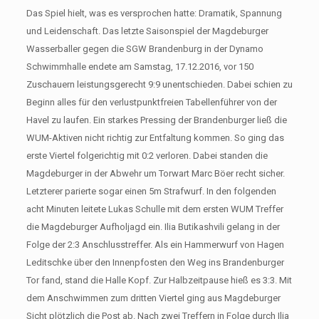
Das Spiel hielt, was es versprochen hatte: Dramatik, Spannung
und Leidenschaft. Das letzte Saisonspiel der Magdeburger
Wasserballer gegen die SGW Brandenburg in der Dynamo
Schwimmhalle endete am Samstag, 17.12.2016, vor 150
Zuschauern leistungsgerecht 9:9 unentschieden. Dabei schien zu
Beginn alles für den verlustpunktfreien Tabellenführer von der
Havel zu laufen. Ein starkes Pressing der Brandenburger ließ die
WUM-Aktiven nicht richtig zur Entfaltung kommen. So ging das
erste Viertel folgerichtig mit 0:2 verloren. Dabei standen die
Magdeburger in der Abwehr um Torwart Marc Böer recht sicher.
Letzterer parierte sogar einen 5m Strafwurf. In den folgenden
acht Minuten leitete Lukas Schulle mit dem ersten WUM Treffer
die Magdeburger Aufholjagd ein. Ilia Butikashvili gelang in der
Folge der 2:3 Anschlusstreffer. Als ein Hammerwurf von Hagen
Leditschke über den Innenpfosten den Weg ins Brandenburger
Tor fand, stand die Halle Kopf. Zur Halbzeitpause hieß es 3:3. Mit
dem Anschwimmen zum dritten Viertel ging aus Magdeburger
Sicht plötzlich die Post ab. Nach zwei Treffern in Folge durch Ilia