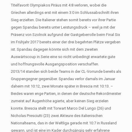
Titelfavorit Olympiakos Piräus mit 4:8 verloren, wobei die
Griechen allerdings erst mit einem 3:0 im Schlussabschnitt ihren
Sieg erzielten. Die Italiener stehen somit bereits vor ihrer Partie
gegen Spandau bereits unter Leistungsdruck – weil ja mit der
Präsenz von Szolnok aufgrund der Gastgeberrolle beim Final Six
im Frühjahr 2017 bereits einer der drei begehrten Plätze vergeben
ist. Spandau dagegen könnte sich mit dem zweiten
Auswärtscoup in Serie eine so nicht unbedingt erwartete gute
und hoffnungsvolle Ausgangsposition verschaffen.
2013/14 standen sich beide Teams in der CL-Vorrunde bereits als
Gruppengegner gegenüber. Spandau verlor damals im Januar
daheim mit 10:12, zwei Monate später in Brescia mit 10:13. –
Beides waren enge Partien, in denen der deutsche Rekordmeister
zumeist auf Augenhöhe agierte, aber keinen Sieg erzielen
konnte. Brescia stellt mit Torwart Marco Del Lungo (26) und
Nicholas Presciutti (23) zwei Akteure des italienischen
Nationalteams, das in der Weltliga gerade mit 10:7 in Russland
gewann, und ist eine im Kader durchgängig sehr erfahrene