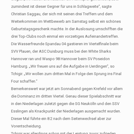
zumindest ist dieser Gegner für uns in Schlagweite“, sagte
Christian Saggau, der sich mit seinen drei Treffern und dem
Weiterkommen im Wettbewerb am Samstag selbst ein schönes
Geburtstagsgeschenk machte. In der Auslosung umschifften die
drei Top-Clubs noch einmal ein vorzeitiges Aufeinandertreffen.
Die Wasserfreunde Spandau 04 gastieren im Viertelfinale beim
SVV Plauen, der ASC Duisburg muss bei den White Sharks
Hannover ran und Waspo 98 Hannover beim SV Poseidon
Hamburg. „Wir freuen uns auf die Aufgabe in Uerdingen“, so
Tchigir. „Wir wollen zum dritten Mal in Folge den Sprung ins Final
Four schaffen.“
Bemerkenswert war jetzt am Sonnabend gegen Krefeld vor allem
die Dominanz im dritten Viertel. Genau dieser Spielabschnitt war
in den Niederlagen zuletzt gegen die SG Neukölln und den SSV
Esslingen als Knackpunkt der Niederlagen ausgemacht wurden.
Dieser Mal führte ein 8:2 nach dem Seitenwechsel aber zur
Vorentscheidung.
Tchigir war allerdings schon mit der Leistung zuvor zufrieden.