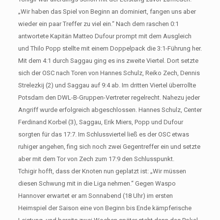
„Wir haben das Spiel von Beginn an dominiert, fangen uns aber
wieder ein paar Treffer zu viel ein.“ Nach dem raschen 0:1
antwortete Kapitän Matteo Dufour prompt mit dem Ausgleich
und Thilo Popp stellte mit einem Doppelpack die 3:1-Führung her.
Mit dem 4:1 durch Saggau ging es ins zweite Viertel. Dort setzte
sich der OSC nach Toren von Hannes Schulz, Reiko Zech, Dennis
Strelezkij (2) und Saggau auf 9:4 ab. Im dritten Viertel überrollte
Potsdam den DWL-B-Gruppen-Vertreter regelrecht. Nahezu jeder
Angriff wurde erfolgreich abgeschlossen. Hannes Schulz, Center
Ferdinand Korbel (3), Saggau, Erik Miers, Popp und Dufour
sorgten für das 17:7. Im Schlussviertel ließ es der OSC etwas
ruhiger angehen, fing sich noch zwei Gegentreffer ein und setzte
aber mit dem Tor von Zech zum 17:9 den Schlusspunkt.
Tchigir hofft, dass der Knoten nun geplatzt ist: „Wir müssen
diesen Schwung mit in die Liga nehmen.“ Gegen Waspo
Hannover erwartet er am Sonnabend (18 Uhr) im ersten
Heimspiel der Saison eine von Beginn bis Ende kämpferische