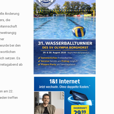
elle Änderung
ers, die
V-Mannschaft
 zweitrangig
ner
wurde bei den
twortlichen
ich setzen. Es
 Freitagabend ab
en am 22.
eden treffen