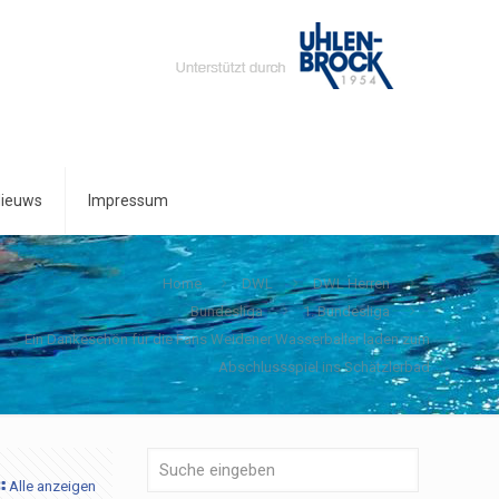
ieuws
Impressum
Home
DWL
DWL Herren
Bundesliga
1. Bundesliga
Ein Dankeschön für die Fans Weidener Wasserballer laden zum
Abschlussspiel ins Schätzlerbad
Alle anzeigen