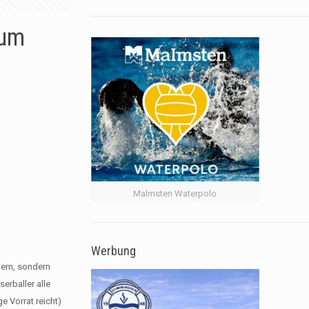
zum
Malmsten Waterpolo
Werbung
iern, sondern
erballer alle
e Vorrat reicht)