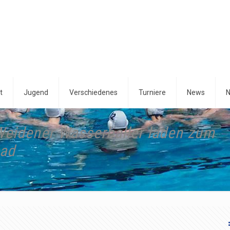
t
Jugend
Verschiedenes
Turniere
News
N
Weidener Wasserballer laden zum
bad