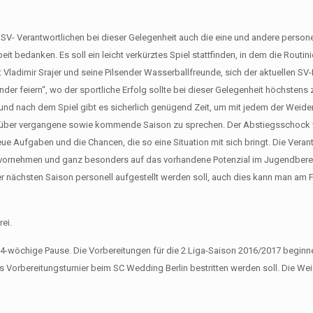
SV- Verantwortlichen bei dieser Gelegenheit auch die eine und andere person
eit bedanken. Es soll ein leicht verkürztes Spiel stattfinden, in dem die Routini
t Vladimir Srajer und seine Pilsender Wasserballfreunde, sich der aktuellen S
der feiern“, wo der sportliche Erfolg sollte bei dieser Gelegenheit höchstens
und nach dem Spiel gibt es sicherlich genügend Zeit, um mit jedem der Weide
m über vergangene sowie kommende Saison zu sprechen. Der Abstiegsschock 
eue Aufgaben und die Chancen, die so eine Situation mit sich bringt. Die Veran
n vornehmen und ganz besonders auf das vorhandene Potenzial im Jugendbere
der nächsten Saison personell aufgestellt werden soll, auch dies kann man am
rei.
ne 4-wöchige Pause. Die Vorbereitungen für die 2.Liga-Saison 2016/2017 beginn
Vorbereitungsturnier beim SC Wedding Berlin bestritten werden soll. Die Wei