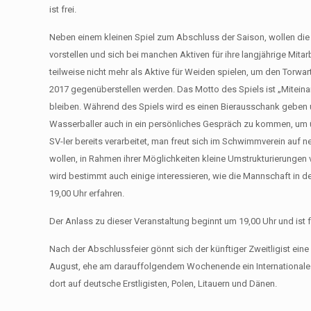
ist frei.
Neben einem kleinen Spiel zum Abschluss der Saison, wollen die 
vorstellen und sich bei manchen Aktiven für ihre langjährige Mitarb
teilweise nicht mehr als Aktive für Weiden spielen, um den Torwar
2017 gegenüberstellen werden. Das Motto des Spiels ist „Miteinan
bleiben. Während des Spiels wird es einen Bierausschank geben 
Wasserballer auch in ein persönliches Gespräch zu kommen, u
SV-ler bereits verarbeitet, man freut sich im Schwimmverein auf n
wollen, in Rahmen ihrer Möglichkeiten kleine Umstrukturierunge
wird bestimmt auch einige interessieren, wie die Mannschaft in 
19,00 Uhr erfahren.
Der Anlass zu dieser Veranstaltung beginnt um 19,00 Uhr und ist f
Nach der Abschlussfeier gönnt sich der künftiger Zweitligist ei
August, ehe am darauffolgendem Wochenende ein Internationales 
dort auf deutsche Erstligisten, Polen, Litauern und Dänen.