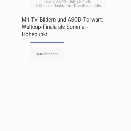
Island Day13 - July 26 Photo
A.Staccioli/Insidefoto/Deepbluemedia
Mit TV-Bildern und ASCD-Torwart:
Weltcup-Finale als Sommer-
Höhepunkt
Mehr lesen