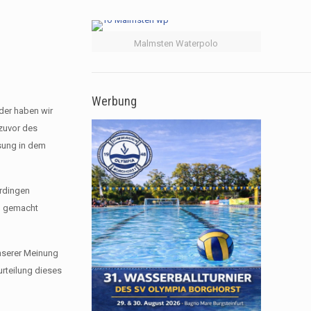
Malmsten Waterpolo
Werbung
der haben wir
 zuvor des
ssung in dem
erdingen
ch gemacht
unserer Meinung
urteilung dieses