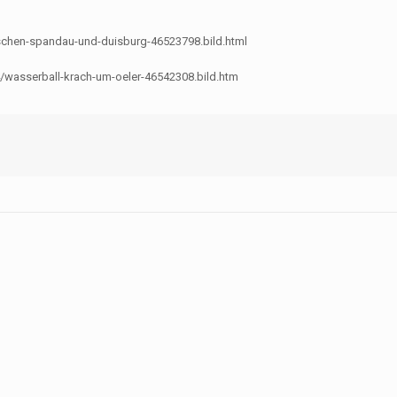
schen-spandau-und-duisburg-46523798.bild.html
/wasserball-krach-um-oeler-46542308.bild.htm