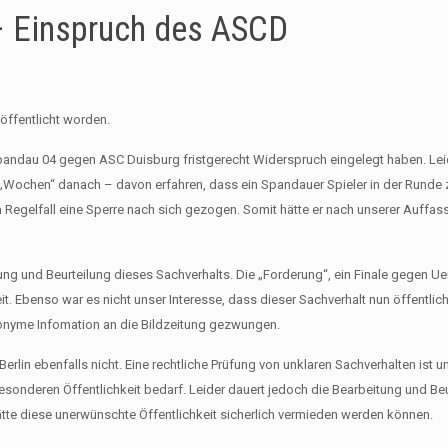
 – Einspruch des ASCD
röffentlicht worden.
 Spandau 04 gegen ASC Duisburg fristgerecht Widerspruch eingelegt haben. Lei
st „Wochen“ danach – davon erfahren, dass ein Spandauer Spieler in der Runde
 Regelfall eine Sperre nach sich gezogen. Somit hätte er nach unserer Auffa
ung und Beurteilung dieses Sachverhalts. Die „Forderung“, ein Finale gegen U
it. Ebenso war es nicht unser Interesse, dass dieser Sachverhalt nun öffentli
nonyme Infomation an die Bildzeitung gezwungen.
erlin ebenfalls nicht. Eine rechtliche Prüfung von unklaren Sachverhalten ist 
esonderen Öffentlichkeit bedarf. Leider dauert jedoch die Bearbeitung und Be
ätte diese unerwünschte Öffentlichkeit sicherlich vermieden werden können.