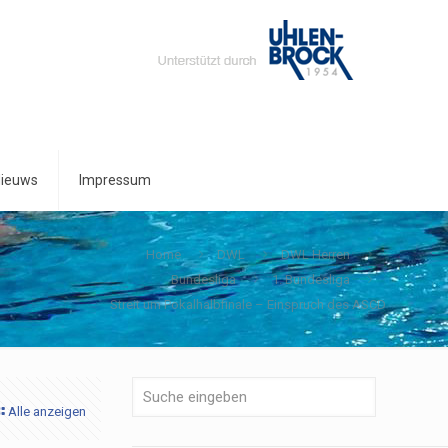
ieuws
Impressum
Home
DWL
DWL Herren
Bundesliga
1. Bundesliga
Streit um Pokalhalbfinale – Einspruch des ASCD
Alle anzeigen