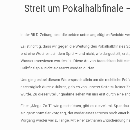
Streit um Pokalhalbfinale
In der BILD-Zeitung sind die beiden unten angefügten Berichte ve
Es ist richtig, dass wir gegen die Wertung des Pokalhalbfinales
erst eine Woche nach dem Spiel – und nicht, wie dargestellt, er
Wassers verwiesen worden ist. Diese Art von Ausschluss hätte im
Halbfinalspiel nicht eigesetzt werden dürfen.
Uns ging es bei diesem Widerspruch allein um die rechtliche Prüf
nachträglich durchzuführen, gab es von unserer Seite zu keiner Ze
wurde. Zu dieser Stellungnahme sehen wir uns erst durch eine a
Einen „Mega-Zoff“, wie geschrieben, gibt es derzeit mit Spandau B
ein ganz normaler Vorgang, der weder eines Streites noch einer b
Vorgang wieder viel zu lange. Mit einer zeitnahen Entscheidung h