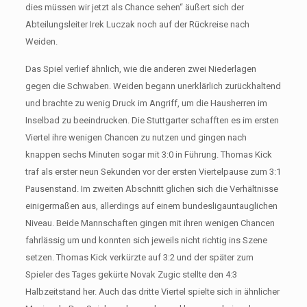
dies müssen wir jetzt als Chance sehen“ äußert sich der
Abteilungsleiter Irek Luczak noch auf der Rückreise nach
Weiden.
Das Spiel verlief ähnlich, wie die anderen zwei Niederlagen
gegen die Schwaben. Weiden begann unerklärlich zurückhaltend
und brachte zu wenig Druck im Angriff, um die Hausherren im
Inselbad zu beeindrucken. Die Stuttgarter schafften es im ersten
Viertel ihre wenigen Chancen zu nutzen und gingen nach
knappen sechs Minuten sogar mit 3:0 in Führung. Thomas Kick
traf als erster neun Sekunden vor der ersten Viertelpause zum 3:1
Pausenstand. Im zweiten Abschnitt glichen sich die Verhältnisse
einigermaßen aus, allerdings auf einem bundesligauntauglichen
Niveau. Beide Mannschaften gingen mit ihren wenigen Chancen
fahrlässig um und konnten sich jeweils nicht richtig ins Szene
setzen. Thomas Kick verkürzte auf 3:2 und der später zum
Spieler des Tages gekürte Novak Zugic stellte den 4:3
Halbzeitstand her. Auch das dritte Viertel spielte sich in ähnlicher