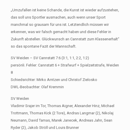
„Umzufallen ist keine Schande, die Kunst ist wieder aufzustehen,
das soll uns Sportler ausmachen, auch wenn unser Sport
manchmal so grausam für uns ist. Letztendlich müssen wir
erkennen, was wir falsch gemacht haben und diese Fehler in
Zukunft abstellen. Glückwunsch an Cannstatt zum Klassenerhalt“
so das spontane Fazit der Mannschaft.
SV Weiden – SV Cannstatt 7:6 (3:1, 1:1, 2:2, 1:2)
persönli. Fehler: Cannstatt 6 + Strafwurf + Spielzeitstrafe, Weiden
8
Schiedsrichter: Mirko Arntzen und Christof Zielosko
DWL-Beobachter: Olaf Kremmin
SV Weiden
Vladimir Srajer im Tor, Thomas Aigner, Alexander Hinz, Michael
Trottmann, Thomas Kick (2 Tore), Andras Langmar (2), Nikolaj
Neumann, David Tamas, Marek Janecek, Andreas Jahn, Sean
Ryder (2), Jakob Ströll und Louis Brunner