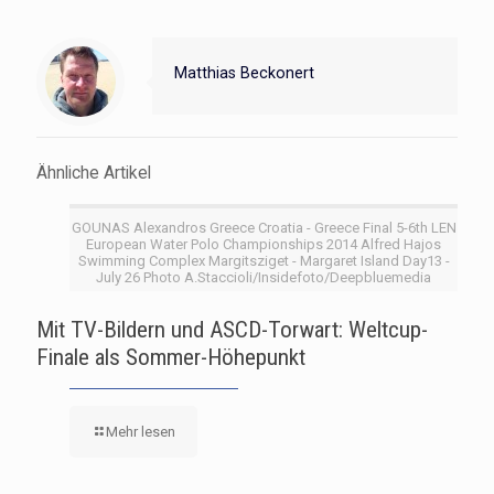
Matthias Beckonert
Ähnliche Artikel
GOUNAS Alexandros Greece Croatia - Greece Final 5-6th LEN
European Water Polo Championships 2014 Alfred Hajos
Swimming Complex Margitsziget - Margaret Island Day13 -
July 26 Photo A.Staccioli/Insidefoto/Deepbluemedia
Mit TV-Bildern und ASCD-Torwart: Weltcup-
Finale als Sommer-Höhepunkt
Mehr lesen