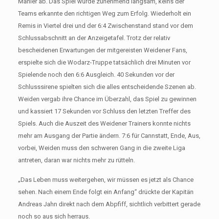
Manier ab. Das Spiel wurde zunehmend langsam, keins der
Teams erkannte den richtigen Weg zum Erfolg. Wiederholt ein
Remis in Viertel drei und der 6:4 Zwischenstand stand vor dem
Schlussabschnitt an der Anzeigetafel. Trotz der relativ
bescheidenen Erwartungen der mitgereisten Weidener Fans,
erspielte sich die Wodarz-Truppe tatsächlich drei Minuten vor
Spielende noch den 6:6 Ausgleich. 40 Sekunden vor der
Schlusssirene spielten sich die alles entscheidende Szenen ab.
Weiden vergab ihre Chance im Überzahl, das Spiel zu gewinnen
und kassiert 17 Sekunden vor Schluss den letzten Treffer des
Spiels. Auch die Auszeit des Weidener Trainers konnte nichts
mehr am Ausgang der Partie ändern. 7:6 für Cannstatt, Ende, Aus,
vorbei, Weiden muss den schweren Gang in die zweite Liga
antreten, daran war nichts mehr zu rütteln.
„Das Leben muss weitergehen, wir müssen es jetzt als Chance
sehen. Nach einem Ende folgt ein Anfang“ drückte der Kapitän
Andreas Jahn direkt nach dem Abpfiff, sichtlich verbittert gerade
noch so aus sich herraus.