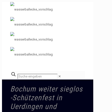
✕
Bochum weiter sieglos
-Schützenfest in
Uerdingen und