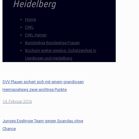
Heidelberg
Home
DWL
DWL Herren
Bundesliga
Bundesliga-Frauen
Bochum weiter sieglos -Schützenfest in
Uerdingen und Heidelberg
SVV Plauen sichert sich mit einem grandiosen
Heimspielsieg zwei wichtige Punkte
14. Februar 2016
Junges Esslinger Team gegen Spandau ohne
Chance