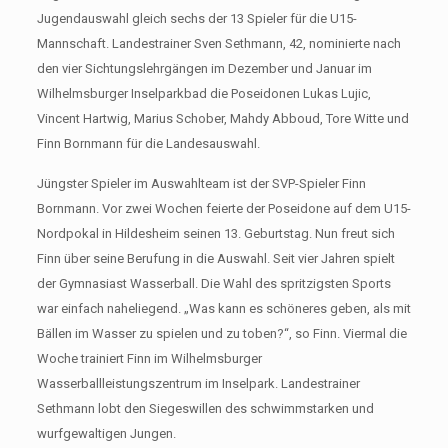
Jugendauswahl gleich sechs der 13 Spieler für die U15-
Mannschaft. Landestrainer Sven Sethmann, 42, nominierte nach
den vier Sichtungslehrgängen im Dezember und Januar im
Wilhelmsburger Inselparkbad die Poseidonen Lukas Lujic,
Vincent Hartwig, Marius Schober, Mahdy Abboud, Tore Witte und
Finn Bornmann für die Landesauswahl.
Jüngster Spieler im Auswahlteam ist der SVP-Spieler Finn
Bornmann. Vor zwei Wochen feierte der Poseidone auf dem U15-
Nordpokal in Hildesheim seinen 13. Geburtstag. Nun freut sich
Finn über seine Berufung in die Auswahl. Seit vier Jahren spielt
der Gymnasiast Wasserball. Die Wahl des spritzigsten Sports
war einfach naheliegend. „Was kann es schöneres geben, als mit
Bällen im Wasser zu spielen und zu toben?“, so Finn. Viermal die
Woche trainiert Finn im Wilhelmsburger
Wasserballleistungszentrum im Inselpark. Landestrainer
Sethmann lobt den Siegeswillen des schwimmstarken und
wurfgewaltigen Jungen.