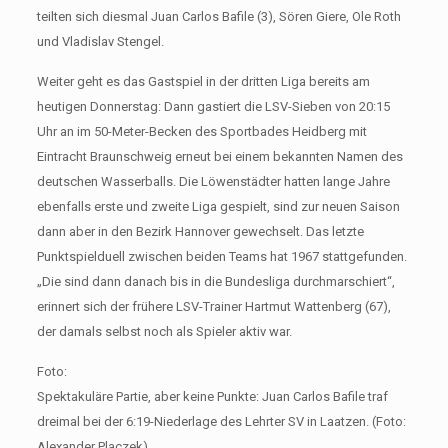
teilten sich diesmal Juan Carlos Bafile (3), Sören Giere, Ole Roth
und Vladislav Stengel.
Weiter geht es das Gastspiel in der dritten Liga bereits am
heutigen Donnerstag: Dann gastiert die LSV-Sieben von 20:15
Uhr an im 50-Meter-Becken des Sportbades Heidberg mit
Eintracht Braunschweig erneut bei einem bekannten Namen des
deutschen Wasserballs. Die Löwenstädter hatten lange Jahre
ebenfalls erste und zweite Liga gespielt, sind zur neuen Saison
dann aber in den Bezirk Hannover gewechselt. Das letzte
Punktspielduell zwischen beiden Teams hat 1967 stattgefunden.
„Die sind dann danach bis in die Bundesliga durchmarschiert“,
erinnert sich der frühere LSV-Trainer Hartmut Wattenberg (67),
der damals selbst noch als Spieler aktiv war.
Foto:
Spektakuläre Partie, aber keine Punkte: Juan Carlos Bafile traf
dreimal bei der 6:19-Niederlage des Lehrter SV in Laatzen. (Foto:
Alexander Placzek)