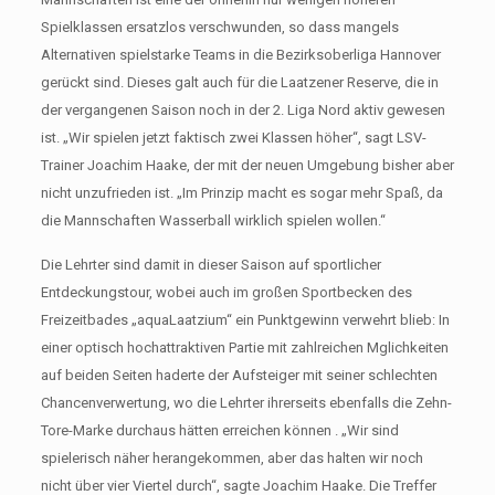
Spielklassen ersatzlos verschwunden, so dass mangels
Alternativen spielstarke Teams in die Bezirksoberliga Hannover
gerückt sind. Dieses galt auch für die Laatzener Reserve, die in
der vergangenen Saison noch in der 2. Liga Nord aktiv gewesen
ist. „Wir spielen jetzt faktisch zwei Klassen höher“, sagt LSV-
Trainer Joachim Haake, der mit der neuen Umgebung bisher aber
nicht unzufrieden ist. „Im Prinzip macht es sogar mehr Spaß, da
die Mannschaften Wasserball wirklich spielen wollen.“
Die Lehrter sind damit in dieser Saison auf sportlicher
Entdeckungstour, wobei auch im großen Sportbecken des
Freizeitbades „aquaLaatzium“ ein Punktgewinn verwehrt blieb: In
einer optisch hochattraktiven Partie mit zahlreichen Mglichkeiten
auf beiden Seiten haderte der Aufsteiger mit seiner schlechten
Chancenverwertung, wo die Lehrter ihrerseits ebenfalls die Zehn-
Tore-Marke durchaus hätten erreichen können . „Wir sind
spielerisch näher herangekommen, aber das halten wir noch
nicht über vier Viertel durch“, sagte Joachim Haake. Die Treffer