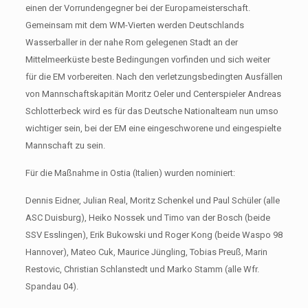
einen der Vorrundengegner bei der Europameisterschaft.
Gemeinsam mit dem WM-Vierten werden Deutschlands
Wasserballer in der nahe Rom gelegenen Stadt an der
Mittelmeerküste beste Bedingungen vorfinden und sich weiter
für die EM vorbereiten. Nach den verletzungsbedingten Ausfällen
von Mannschaftskapitän Moritz Oeler und Centerspieler Andreas
Schlotterbeck wird es für das Deutsche Nationalteam nun umso
wichtiger sein, bei der EM eine eingeschworene und eingespielte
Mannschaft zu sein.
Für die Maßnahme in Ostia (Italien) wurden nominiert:
Dennis Eidner, Julian Real, Moritz Schenkel und Paul Schüler (alle
ASC Duisburg), Heiko Nossek und Timo van der Bosch (beide
SSV Esslingen), Erik Bukowski und Roger Kong (beide Waspo 98
Hannover), Mateo Cuk, Maurice Jüngling, Tobias Preuß, Marin
Restovic, Christian Schlanstedt und Marko Stamm (alle Wfr.
Spandau 04).