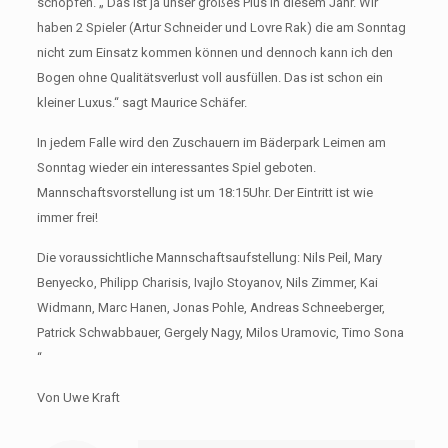
schöpfen. „ Das ist ja unser großes Plus in diesem Jahr. Wir
haben 2 Spieler (Artur Schneider und Lovre Rak) die am Sonntag
nicht zum Einsatz kommen können und dennoch kann ich den
Bogen ohne Qualitätsverlust voll ausfüllen. Das ist schon ein
kleiner Luxus.“ sagt Maurice Schäfer.
In jedem Falle wird den Zuschauern im Bäderpark Leimen am
Sonntag wieder ein interessantes Spiel geboten.
Mannschaftsvorstellung ist um 18:15Uhr. Der Eintritt ist wie
immer frei!
Die voraussichtliche Mannschaftsaufstellung: Nils Peil, Mary
Benyecko, Philipp Charisis, Ivajlo Stoyanov, Nils Zimmer, Kai
Widmann, Marc Hanen, Jonas Pohle, Andreas Schneeberger,
Patrick Schwabbauer, Gergely Nagy, Milos Uramovic, Timo Sona
“
Von Uwe Kraft