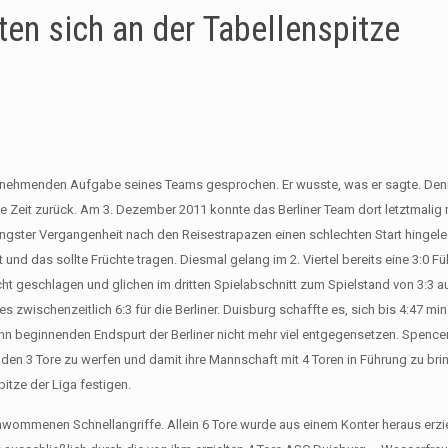
en sich an der Tabellenspitze
tzunehmenden Aufgabe seines Teams gesprochen. Er wusste, was er sagte. Denn
e Zeit zurück. Am 3. Dezember 2011 konnte das Berliner Team dort letztmalig 
ngster Vergangenheit nach den Reisestrapazen einen schlechten Start hingeleg
 und das sollte Früchte tragen. Diesmal gelang im 2. Viertel bereits eine 3:0 F
icht geschlagen und glichen im dritten Spielabschnitt zum Spielstand von 3:3 a
 zwischenzeitlich 6:3 für die Berliner. Duisburg schaffte es, sich bis 4:47 mi
ann beginnenden Endspurt der Berliner nicht mehr viel entgegensetzen. Spenc
nden 3 Tore zu werfen und damit ihre Mannschaft mit 4 Toren in Führung zu bri
pitze der Liga festigen.
mmenen Schnellangriffe. Allein 6 Tore wurde aus einem Konter heraus erzie