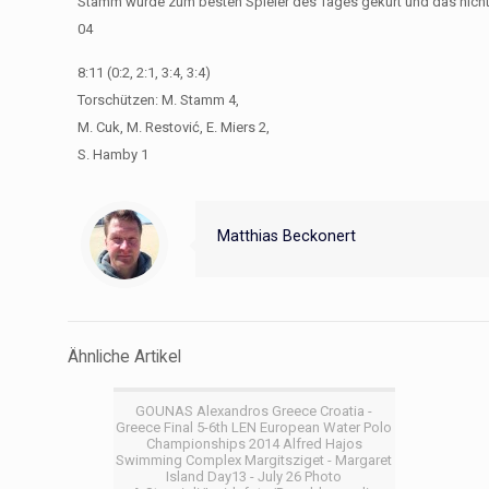
Stamm wurde zum besten Spieler des Tages gekürt und das nicht
04
8:11 (0:2, 2:1, 3:4, 3:4)
Torschützen: M. Stamm 4,
M. Cuk, M. Restović, E. Miers 2,
S. Hamby 1
Matthias Beckonert
Ähnliche Artikel
GOUNAS Alexandros Greece Croatia -
Greece Final 5-6th LEN European Water Polo
Championships 2014 Alfred Hajos
Swimming Complex Margitsziget - Margaret
Island Day13 - July 26 Photo