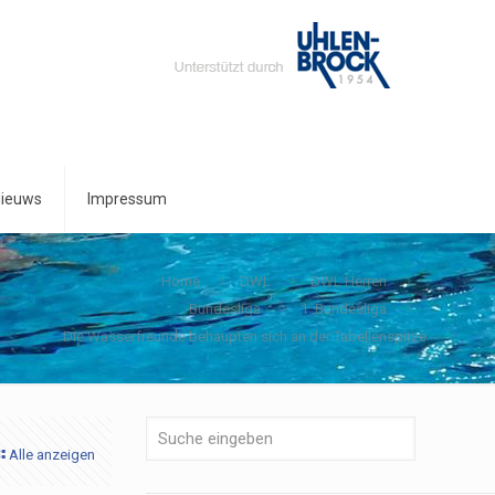
ieuws
Impressum
Home
DWL
DWL Herren
Bundesliga
1. Bundesliga
Die Wasserfreunde behaupten sich an der Tabellenspitze
Alle anzeigen