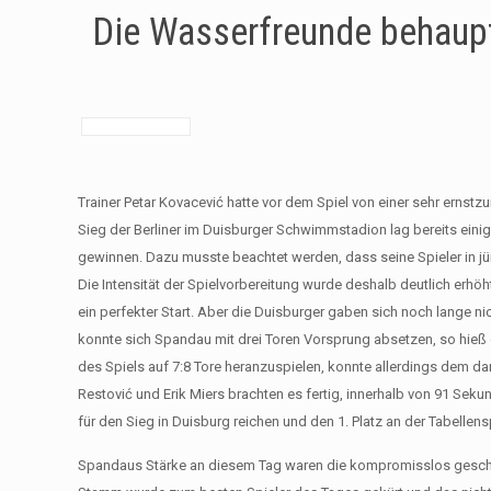
Die Wasserfreunde behaupt
Trainer Petar Kovacević hatte vor dem Spiel von einer sehr erns
Sieg der Berliner im Duisburger Schwimmstadion lag bereits einig
gewinnen. Dazu musste beachtet werden, dass seine Spieler in jü
Die Intensität der Spielvorbereitung wurde deshalb deutlich erhöht
ein perfekter Start. Aber die Duisburger gaben sich noch lange n
konnte sich Spandau mit drei Toren Vorsprung absetzen, so hieß es
des Spiels auf 7:8 Tore heranzuspielen, konnte allerdings dem d
Restović und Erik Miers brachten es fertig, innerhalb von 91 Seku
für den Sieg in Duisburg reichen und den 1. Platz an der Tabellens
Spandaus Stärke an diesem Tag waren die kompromisslos geschwo