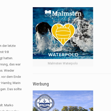
 der letzte
mit 9:8
t hatten.
Malmsten Waterpolo
ührung, das war
us. Wieder
n. vor dem Ende
er Hamby, Marin
Werbung
ngen. Das sollte
lt. Marko