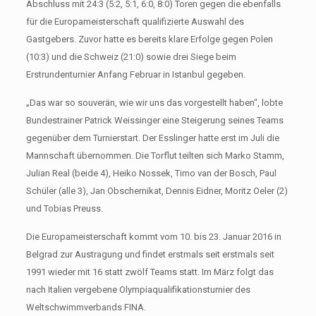
Abschluss mit 24:3 (5:2, 5:1, 6:0, 8:0) Toren gegen die ebenfalls
für die Europameisterschaft qualifizierte Auswahl des
Gastgebers. Zuvor hatte es bereits klare Erfolge gegen Polen
(10:3) und die Schweiz (21:0) sowie drei Siege beim
Erstrundenturnier Anfang Februar in Istanbul gegeben.
„Das war so souverän, wie wir uns das vorgestellt haben“, lobte
Bundestrainer Patrick Weissinger eine Steigerung seines Teams
gegenüber dem Turnierstart. Der Esslinger hatte erst im Juli die
Mannschaft übernommen. Die Torflut teilten sich Marko Stamm,
Julian Real (beide 4), Heiko Nossek, Timo van der Bosch, Paul
Schüler (alle 3), Jan Obschernikat, Dennis Eidner, Moritz Oeler (2)
und Tobias Preuss.
Die Europameisterschaft kommt vom 10. bis 23. Januar 2016 in
Belgrad zur Austragung und findet erstmals seit erstmals seit
1991 wieder mit 16 statt zwölf Teams statt. Im März folgt das
nach Italien vergebene Olympiaqualifikationsturnier des
Weltschwimmverbands FINA.