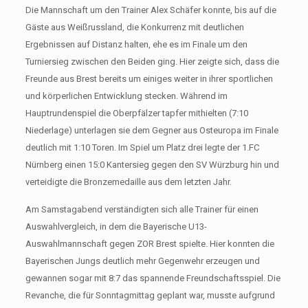
Die Mannschaft um den Trainer Alex Schäfer konnte, bis auf die
Gäste aus Weißrussland, die Konkurrenz mit deutlichen
Ergebnissen auf Distanz halten, ehe es im Finale um den
Turniersieg zwischen den Beiden ging. Hier zeigte sich, dass die
Freunde aus Brest bereits um einiges weiter in ihrer sportlichen
und körperlichen Entwicklung stecken. Während im
Hauptrundenspiel die Oberpfälzer tapfer mithielten (7:10
Niederlage) unterlagen sie dem Gegner aus Osteuropa im Finale
deutlich mit 1:10 Toren. Im Spiel um Platz drei legte der 1.FC
Nürnberg einen 15:0 Kantersieg gegen den SV Würzburg hin und
verteidigte die Bronzemedaille aus dem letzten Jahr.
Am Samstagabend verständigten sich alle Trainer für einen
Auswahlvergleich, in dem die Bayerische U13-
Auswahlmannschaft gegen ZOR Brest spielte. Hier konnten die
Bayerischen Jungs deutlich mehr Gegenwehr erzeugen und
gewannen sogar mit 8:7 das spannende Freundschaftsspiel. Die
Revanche, die für Sonntagmittag geplant war, musste aufgrund